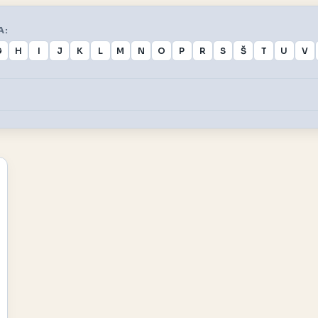
A:
G
H
I
J
K
L
M
N
O
P
R
S
Š
T
U
V