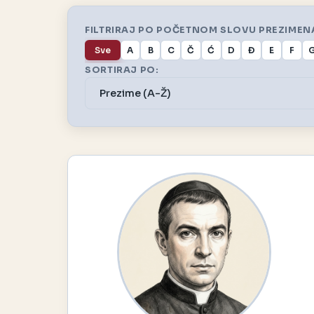
FILTRIRAJ PO POČETNOM SLOVU PREZIMEN
Sve
A
B
C
Č
Ć
D
Đ
E
F
SORTIRAJ PO: