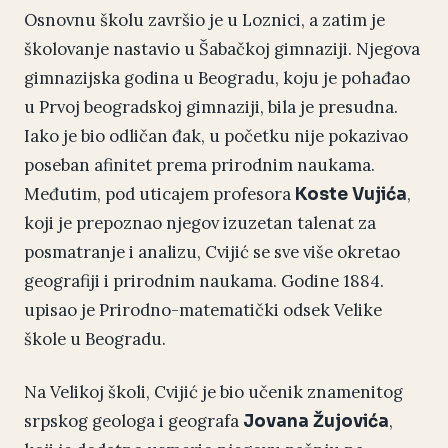
Osnovnu školu završio je u Loznici, a zatim je
školovanje nastavio u Šabačkoj gimnaziji. Njegova
gimnazijska godina u Beogradu, koju je pohađao
u Prvoj beogradskoj gimnaziji, bila je presudna.
Iako je bio odličan đak, u početku nije pokazivao
poseban afinitet prema prirodnim naukama.
Međutim, pod uticajem profesora
,
Koste Vujića
koji je prepoznao njegov izuzetan talenat za
posmatranje i analizu, Cvijić se sve više okretao
geografiji i prirodnim naukama. Godine 1884.
upisao je Prirodno-matematički odsek Velike
škole u Beogradu.
Na Velikoj školi, Cvijić je bio učenik znamenitog
srpskog geologa i geografa
,
Jovana Žujovića