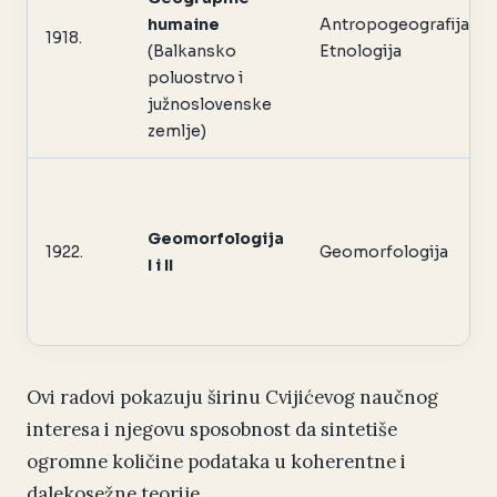
humaine
Antropogeografija,
1918.
(Balkansko
Etnologija
poluostrvo i
južnoslovenske
zemlje)
Geomorfologija
1922.
Geomorfologija
I i II
Ovi radovi pokazuju širinu Cvijićevog naučnog
interesa i njegovu sposobnost da sintetiše
ogromne količine podataka u koherentne i
dalekosežne teorije.