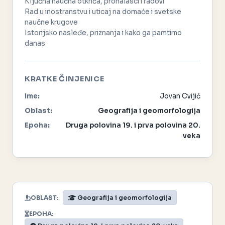
Ključna naučna otkrića, pronalasci i radovi
Rad u inostranstvu i uticaj na domaće i svetske
naučne krugove
Istorijsko nasleđe, priznanja i kako ga pamtimo
danas
KRATKE ČINJENICE
Ime:
Jovan Cvijić
Oblast:
Geografija i geomorfologija
Epoha:
Druga polovina 19. i prva polovina 20.
veka
OBLAST:
Geografija i geomorfologija
EPOHA: