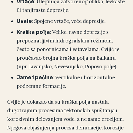
: Ulegnuća zatvorenog oblika, levkaste
Vrtače
ili tanjiraste depresije.
: Spojene vrtače, veće depresije.
Uvale
: Velike, ravne depresije s
Kraška polja
prepoznatljivim hidrografskim režimom,
često sa ponornicama i estavelama. Cvijić je
proučavao brojna kraška polja na Balkanu
(npr. Livanjsko, Nevesinjsko, Popovo polje).
: Vertikalne i horizontalne
Jame i pećine
podzemne formacije.
Cvijić je dokazao da su kraška polja nastala
dugotrajnim procesima tektonskih spuštanja i
korozivnim delovanjem vode, a ne samo erozijom.
Njegova objašnjenja procesa denudacije, korozije