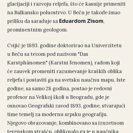
glacijaciji i razvoju reljefa, što će kasnije primeniti
na Balkansko poluostrvo. U Beču je takođe imao
priliku da sarađuje sa
,
Eduardom Zisom
prominentnim geologom.
Cvijić je 1893. godine doktorirao na Univerzitetu
u Beču sa tezom pod nazivom "Das
Karstphänomen" (Karstni fenomen), radom koji
će zauvek promeniti razumevanje kraških oblika
reljefa i postaviti ga na svetsku naučnu mapu. Iste
godine, sa samo 28 godina, postao je redovni
profesor na Velikoj školi u Beogradu, gde je
osnovao Geografski zavod 1893. godine, stvarajući
time temelj za modernu srpsku geografiju.
Njegovo obrazovanje, kombinovano sa izuzetnom
terenskom strašću, oblikovalo ga je u naučnika