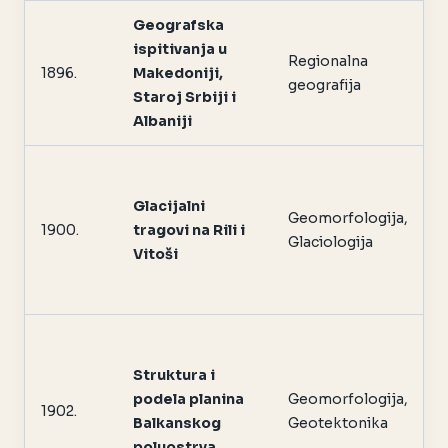
Geografska
ispitivanja u
Regionalna
1896.
Makedoniji,
geografija
Staroj Srbiji i
Albaniji
Glacijalni
Geomorfologija,
1900.
tragovi na Rili i
Glaciologija
Vitoši
Struktura i
podela planina
Geomorfologija,
1902.
Balkanskog
Geotektonika
poluostrva