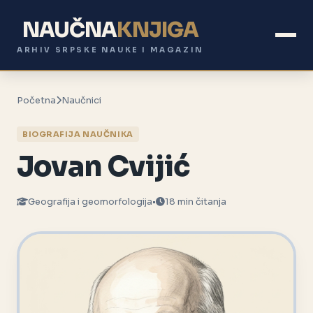
NAUČNA
KNJIGA
ARHIV SRPSKE NAUKE I MAGAZIN
Početna
Naučnici
BIOGRAFIJA NAUČNIKA
Jovan Cvijić
Geografija i geomorfologija
•
18 min čitanja