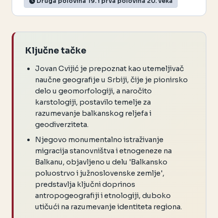
Druga polovina 19. i prva polovina 20. veka
Ključne tačke
Jovan Cvijić je prepoznat kao utemeljivač
naučne geografije u Srbiji, čije je pionirsko
delo u geomorfologiji, a naročito
karstologiji, postavilo temelje za
razumevanje balkanskog reljefa i
geodiverziteta.
Njegovo monumentalno istraživanje
migracija stanovništva i etnogeneze na
Balkanu, objavljeno u delu 'Balkansko
poluostrvo i južnoslovenske zemlje',
predstavlja ključni doprinos
antropogeografiji i etnologiji, duboko
utičući na razumevanje identiteta regiona.