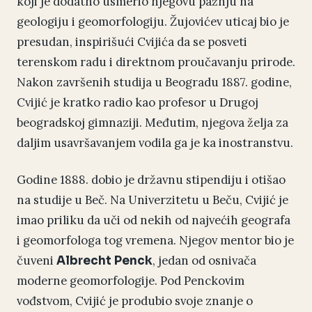
koji je dodatno usmerio njegovu pažnju na
geologiju i geomorfologiju. Žujovićev uticaj bio je
presudan, inspirišući Cvijića da se posveti
terenskom radu i direktnom proučavanju prirode.
Nakon završenih studija u Beogradu 1887. godine,
Cvijić je kratko radio kao profesor u Drugoj
beogradskoj gimnaziji. Međutim, njegova želja za
daljim usavršavanjem vodila ga je ka inostranstvu.
Godine 1888. dobio je državnu stipendiju i otišao
na studije u Beč. Na Univerzitetu u Beču, Cvijić je
imao priliku da uči od nekih od najvećih geografa
i geomorfologa tog vremena. Njegov mentor bio je
čuveni
, jedan od osnivača
Albrecht Penck
moderne geomorfologije. Pod Penckovim
vođstvom, Cvijić je produbio svoje znanje o