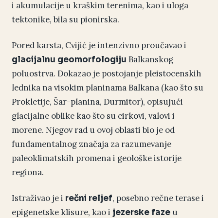
i akumulacije u kraškim terenima, kao i uloga
tektonike, bila su pionirska.
Pored karsta, Cvijić je intenzivno proučavao i
Balkanskog
glacijalnu geomorfologiju
poluostrva. Dokazao je postojanje pleistocenskih
lednika na visokim planinama Balkana (kao što su
Prokletije, Šar-planina, Durmitor), opisujući
glacijalne oblike kao što su cirkovi, valovi i
morene. Njegov rad u ovoj oblasti bio je od
fundamentalnog značaja za razumevanje
paleoklimatskih promena i geološke istorije
regiona.
Istraživao je i
, posebno rečne terase i
rečni reljef
epigenetske klisure, kao i
u
jezerske faze