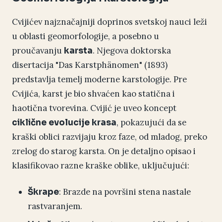
Cvijićev najznačajniji doprinos svetskoj nauci leži
u oblasti geomorfologije, a posebno u
proučavanju
. Njegova doktorska
karsta
disertacija "Das Karstphänomen" (1893)
predstavlja temelj moderne karstologije. Pre
Cvijića, karst je bio shvaćen kao statična i
haotična tvorevina. Cvijić je uveo koncept
, pokazujući da se
ciklične evolucije krasa
kraški oblici razvijaju kroz faze, od mladog, preko
zrelog do starog karsta. On je detaljno opisao i
klasifikovao razne kraške oblike, uključujući:
: Brazde na površini stena nastale
Škrape
rastvaranjem.