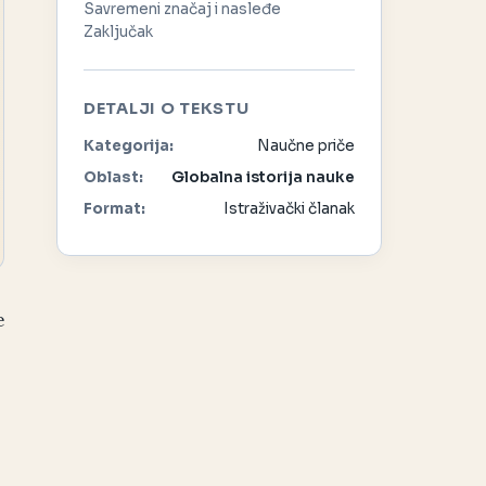
Savremeni značaj i nasleđe
Zaključak
DETALJI O TEKSTU
Kategorija:
Naučne priče
Oblast:
Globalna istorija nauke
Format:
Istraživački članak
e