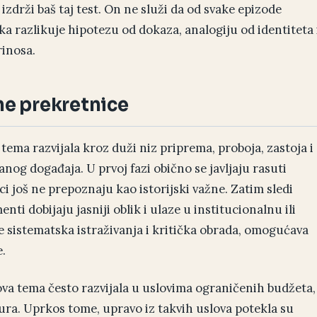
zdrži baš taj test. On ne služi da od svake epizode
a razlikuje hipotezu od dokaza, analogiju od identiteta 
rinosa.
ne prekretnice
ema razvijala kroz duži niz priprema, proboja, zastoja i
og događaja. U prvoj fazi obično se javljaju rasuti
ici još ne prepoznaju kao istorijski važne. Zatim sledi
nti dobijaju jasniji oblik i ulaze u institucionalnu ili
aze sistematska istraživanja i kritička obrada, omogućava
.
ova tema često razvijala u uslovima ograničenih budžeta,
ura. Uprkos tome, upravo iz takvih uslova potekla su