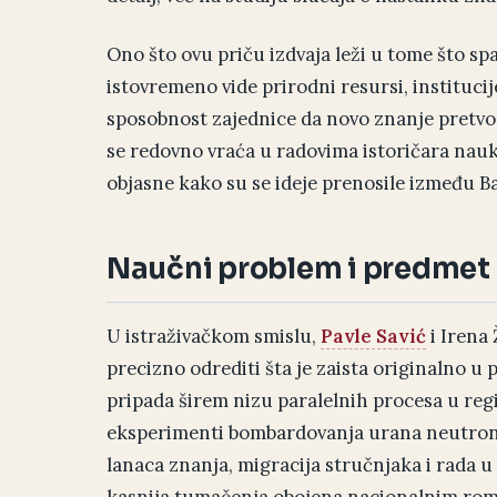
Ono što ovu priču izdvaja leži u tome što spaj
istovremeno vide prirodni resursi, institucije
sposobnost zajednice da novo znanje pretvo
se redovno vraća u radovima istoričara nauke
objasne kako su se ideje prenosile između Ba
Naučni problem i predmet 
U istraživačkom smislu,
Pavle Savić
i Irena 
precizno odrediti šta je zaista originalno u poj
pripada širem nizu paralelnih procesa u regi
eksperimenti bombardovanja urana neutroni
lanaca znanja, migracija stručnjaka i rada u 
kasnija tumačenja obojena nacionalnim ro