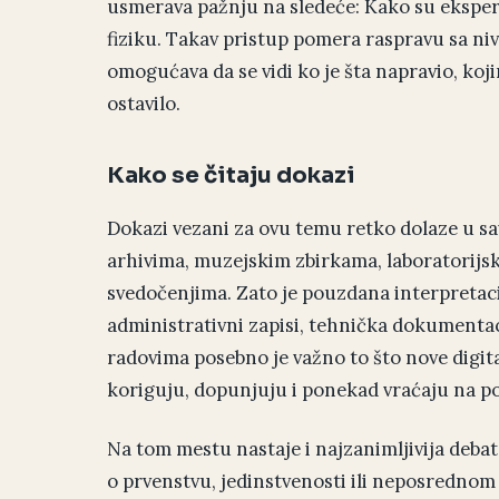
usmerava pažnju na sledeće: Kako su eksp
fiziku. Takav pristup pomera raspravu sa niv
omogućava da se vidi ko je šta napravio, koji
ostavilo.
Kako se čitaju dokazi
Dokazi vezani za ovu temu retko dolaze u s
arhivima, muzejskim zbirkama, laboratorijs
svedočenjima. Zato je pouzdana interpretaci
administrativni zapisi, tehnička dokumentac
radovima posebno je važno to što nove digita
koriguju, dopunjuju i ponekad vraćaju na p
Na tom mestu nastaje i najzanimljivija debata
o prvenstvu, jedinstvenosti ili neposrednom