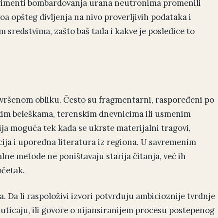
erimenti bombardovanja urana neutronima promenili
oa opšteg divljenja na nivo proverljivih podataka i
m sredstvima, zašto baš tada i kakve je posledice to
avršenom obliku. Često su fragmentarni, raspoređeni po
kim beleškama, terenskim dnevnicima ili usmenim
ja moguća tek kada se ukrste materijalni tragovi,
ija i uporedna literatura iz regiona. U savremenim
lne metode ne poništavaju starija čitanja, već ih
očetak.
. Da li raspoloživi izvori potvrđuju ambicioznije tvrdnje
 uticaju, ili govore o nijansiranijem procesu postepenog