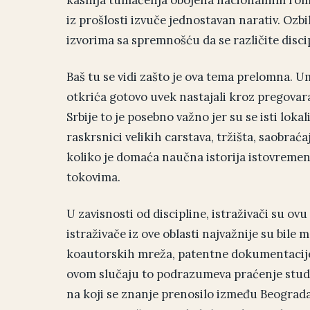
iz prošlosti izvuče jednostavan narativ. Oz
izvorima sa spremnošću da se različite disci
Baš tu se vidi zašto je ova tema prelomna. U
otkrića gotovo uvek nastajali kroz pregovar
Srbije to je posebno važno jer su se isti lokal
raskrsnici velikih carstava, tržišta, saobraća
koliko je domaća naučna istorija istovreme
tokovima.
U zavisnosti od discipline, istraživači su ovu
istraživače iz ove oblasti najvažnije su bile
koautorskih mreža, patentne dokumentacije,
ovom slučaju to podrazumeva praćenje studij
na koji se znanje prenosilo između Beograda