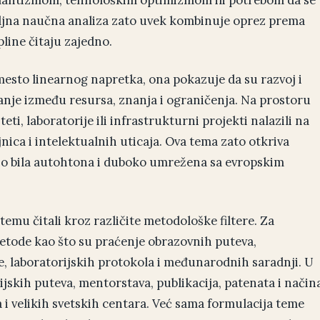
biljna naučna analiza zato uvek kombinuje oprez prema
pline čitaju zajedno.
mesto linearnog napretka, ona pokazuje da su razvoj i
anje između resursa, znanja i ograničenja. Na prostoru
iteti, laboratorije ili infrastrukturni projekti nalazili na
jnica i intelektualnih uticaja. Ova tema zato otkriva
no bila autohtona i duboko umrežena sa evropskim
 temu čitali kroz različite metodološke filtere. Za
 metode kao što su praćenje obrazovnih puteva,
 laboratorijskih protokola i međunarodnih saradnji. U
skih puteva, mentorstava, publikacija, patenata i način
 i velikih svetskih centara. Već sama formulacija teme