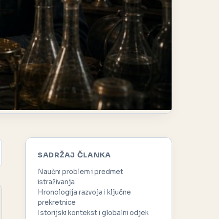
SADRŽAJ ČLANKA
Naučni problem i predmet
istraživanja
Hronologija razvoja i ključne
prekretnice
Istorijski kontekst i globalni odjek