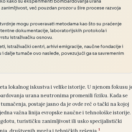
 kako kako su eksperimenti bombardovanja urana
a zanimljivost, već pouzdan prozor u šire procese razvoja
 tvrdnje mogu proveravati metodama kao što su praćenje
tentne dokumentacije, laboratorijskih protokola i
rstu istraživačku osnovu.
i, istraživački centri, arhivi emigracije, naučne fondacije i
 i dalje tumače ovo nasleđe, povezujući ga sa savremenim
ta lokalnog iskustva i velike istorije. U njenom fokusu j
ardovanja urana neutronima promenili fiziku. Kada se
 tumačenja, postaje jasno da je ovde reč o tački na kojoj
 jedna važna linija evropske naučne i tehnološke istorije.
otu, turističku zanimljivost ili usko specijalistički
1
anja, društvenih mreža i tehničkih rešenja.