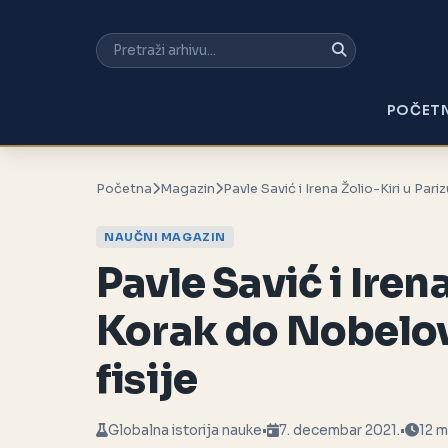
POČET
Početna
Magazin
Pavle Savić i Irena Žolio-Kiri u Par
NAUČNI MAGAZIN
Pavle Savić i Irena
Korak do Nobelov
fisije
Globalna istorija nauke
•
7. decembar 2021.
•
12 m