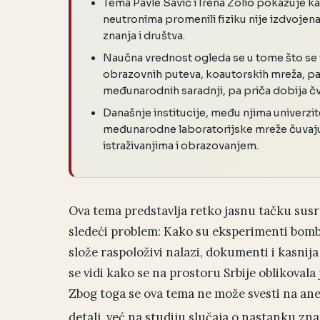
Tema Pavle Savić i Irena Žolio pokazuje
neutronima promenili fiziku nije izdvojen
znanja i društva.
Naučna vrednost ogleda se u tome što se
obrazovnih puteva, koautorskih mreža, pa
međunarodnih saradnji, pa priča dobija čv
Današnje institucije, među njima univerzitet
međunarodne laboratorijske mreže čuvaju
istraživanjima i obrazovanjem.
Ova tema predstavlja retko jasnu tačku susre
sledeći problem: Kako su eksperimenti bomb
slože raspoloživi nalazi, dokumenti i kasnija
se vidi kako se na prostoru Srbije oblikovala
Zbog toga se ova tema ne može svesti na anegd
detalj, već na studiju slučaja o nastanku zn