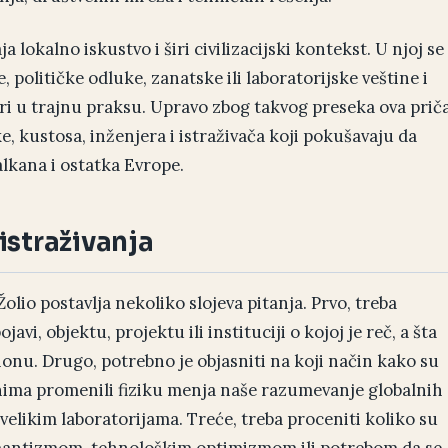
a lokalno iskustvo i širi civilizacijski kontekst. U njoj se
, političke odluke, zanatske ili laboratorijske veštine i
ri u trajnu praksu. Upravo zbog takvog preseka ova prič
, kustosa, inženjera i istraživača koji pokušavaju da
lkana i ostatka Evrope.
istraživanja
Žolio postavlja nekoliko slojeva pitanja. Prvo, treba
avi, objektu, projektu ili instituciji o kojoj je reč, a šta
onu. Drugo, potrebno je objasniti na koji način kako su
ma promenili fiziku menja naše razumevanje globalnih
velikim laboratorijama. Treće, treba proceniti koliko su
mantizmom, tehnološkim optimizmom ili potrebom da se