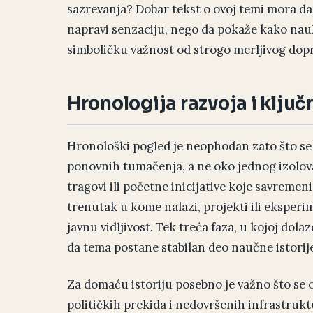
sazrevanja? Dobar tekst o ovoj temi mora da i
napravi senzaciju, nego da pokaže kako nauk
simboličku važnost od strogo merljivog dop
Hronologija razvoja i ključ
Hronološki pogled je neophodan zato što se t
ponovnih tumačenja, a ne oko jednog izolovan
tragovi ili početne inicijative koje savremen
trenutak u kome nalazi, projekti ili eksperime
javnu vidljivost. Tek treća faza, u kojoj dol
da tema postane stabilan deo naučne istorije
Za domaću istoriju posebno je važno što se 
političkih prekida i nedovršenih infrastrukt