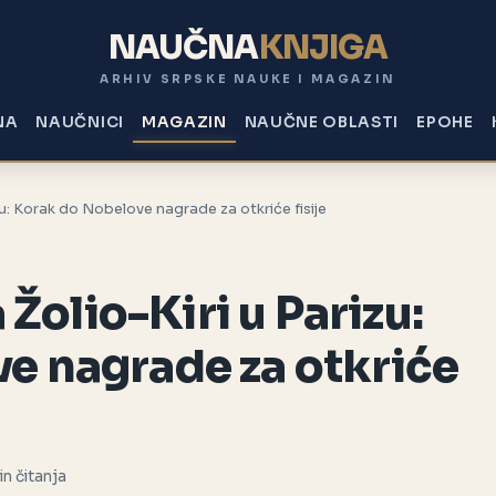
NAUČNA
KNJIGA
ARHIV SRPSKE NAUKE I MAGAZIN
NA
NAUČNICI
MAGAZIN
NAUČNE OBLASTI
EPOHE
izu: Korak do Nobelove nagrade za otkriće fisije
 Žolio-Kiri u Parizu:
e nagrade za otkriće
in čitanja