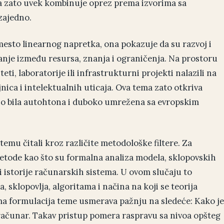
za zato uvek kombinuje oprez prema izvorima sa
 zajedno.
mesto linearnog napretka, ona pokazuje da su razvoj i
anje između resursa, znanja i ograničenja. Na prostoru
iteti, laboratorije ili infrastrukturni projekti nalazili na
jnica i intelektualnih uticaja. Ova tema zato otkriva
no bila autohtona i duboko umrežena sa evropskim
 temu čitali kroz različite metodološke filtere. Za
e metode kao što su formalna analiza modela, sklopovskih
 istorije računarskih sistema. U ovom slučaju to
klopovlja, algoritama i načina na koji se teorija
sama formulacija teme usmerava pažnju na sledeće: Kako je
računar. Takav pristup pomera raspravu sa nivoa opšteg