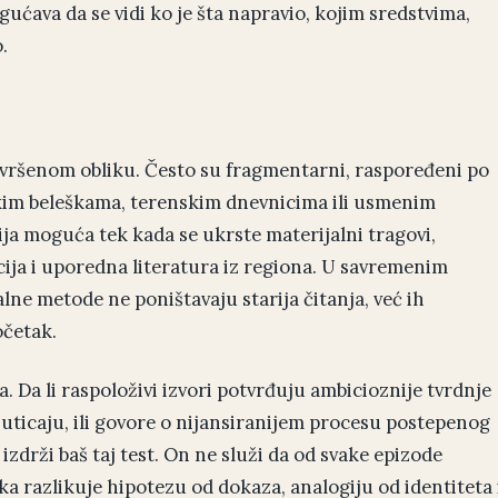
gućava da se vidi ko je šta napravio, kojim sredstvima,
.
avršenom obliku. Često su fragmentarni, raspoređeni po
kim beleškama, terenskim dnevnicima ili usmenim
ja moguća tek kada se ukrste materijalni tragovi,
ija i uporedna literatura iz regiona. U savremenim
lne metode ne poništavaju starija čitanja, već ih
očetak.
. Da li raspoloživi izvori potvrđuju ambicioznije tvrdnje
 uticaju, ili govore o nijansiranijem procesu postepenog
zdrži baš taj test. On ne služi da od svake epizode
a razlikuje hipotezu od dokaza, analogiju od identiteta 