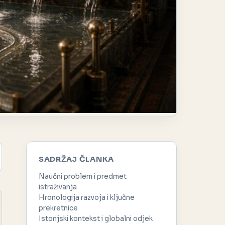
SADRŽAJ ČLANKA
Naučni problem i predmet
istraživanja
Hronologija razvoja i ključne
prekretnice
Istorijski kontekst i globalni odjek