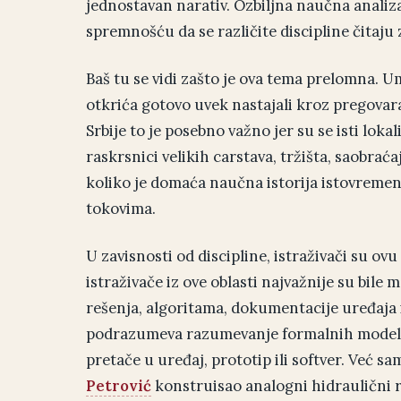
jednostavan narativ. Ozbiljna naučna anali
spremnošću da se različite discipline čitaju
Baš tu se vidi zašto je ova tema prelomna. U
otkrića gotovo uvek nastajali kroz pregovar
Srbije to je posebno važno jer su se isti lokal
raskrsnici velikih carstava, tržišta, saobraća
koliko je domaća naučna istorija istovreme
tokovima.
U zavisnosti od discipline, istraživači su ovu
istraživače iz ove oblasti najvažnije su bil
rešenja, algoritama, dokumentacije uređaja i
podrazumeva razumevanje formalnih modela, s
pretače u uređaj, prototip ili softver. Već 
Petrović
konstruisao analogni hidraulični 