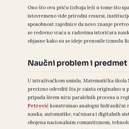
Ono što ovu priču izdvaja leži u tome što spaj
istovremeno vide prirodni resursi, institucije
sposobnost zajednice da novo znanje pretvo
se redovno vraća u radovima istoričara nauke
objasne kako su se ideje prenosile između Ba
Naučni problem i predmet 
U istraživačkom smislu, Matematička škola Mi
precizno odrediti šta je zaista originalno u poj
pripada širem nizu paralelnih procesa u regi
Petrović
konstruisao analogni hidraulični 
nauka, automatike, računara i digitalnih sis
obojena nacionalnim romantizmom, tehnološ