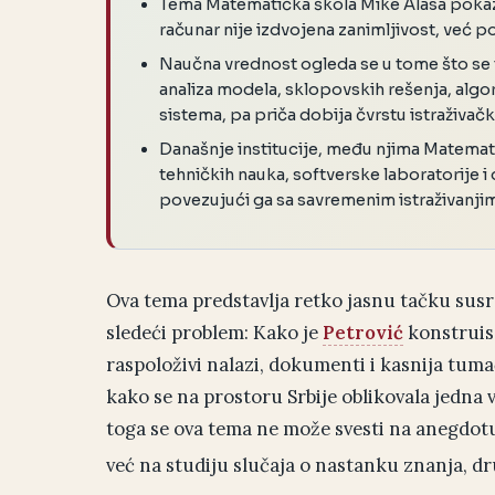
Tema Matematička škola Mike Alasa pokazu
računar nije izdvojena zanimljivost, već p
Naučna vrednost ogleda se u tome što se
analiza modela, sklopovskih rešenja, algor
sistema, pa priča dobija čvrstu istraživač
Današnje institucije, među njima Matematič
tehničkih nauka, softverske laboratorije i 
povezujući ga sa savremenim istraživanji
Ova tema predstavlja retko jasnu tačku susre
sledeći problem: Kako je
Petrović
konstruisa
raspoloživi nalazi, dokumenti i kasnija tumač
kako se na prostoru Srbije oblikovala jedna 
toga se ova tema ne može svesti na anegdotu, 
već na studiju slučaja o nastanku znanja, dr