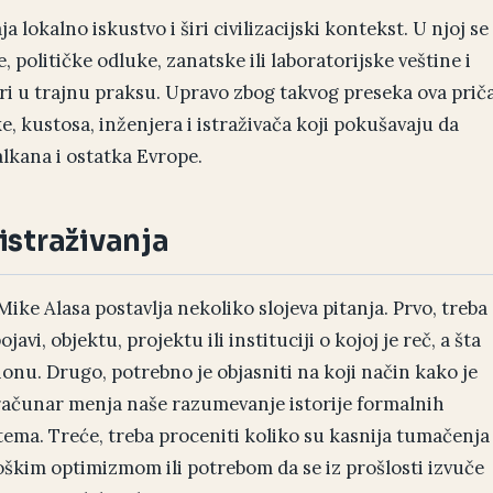
a lokalno iskustvo i širi civilizacijski kontekst. U njoj se
, političke odluke, zanatske ili laboratorijske veštine i
ri u trajnu praksu. Upravo zbog takvog preseka ova prič
, kustosa, inženjera i istraživača koji pokušavaju da
lkana i ostatka Evrope.
istraživanja
ke Alasa postavlja nekoliko slojeva pitanja. Prvo, treba
avi, objektu, projektu ili instituciji o kojoj je reč, a šta
onu. Drugo, potrebno je objasniti na koji način kako je
računar menja naše razumevanje istorije formalnih
tema. Treće, treba proceniti koliko su kasnija tumačenja
kim optimizmom ili potrebom da se iz prošlosti izvuče