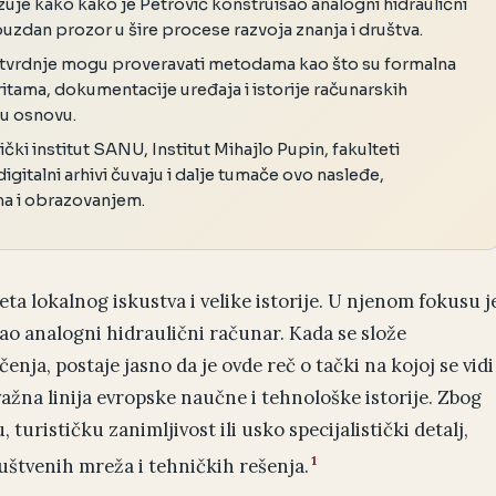
je kako kako je Petrović konstruisao analogni hidraulični
ouzdan prozor u šire procese razvoja znanja i društva.
 tvrdnje mogu proveravati metodama kao što su formalna
itama, dokumentacije uređaja i istorije računarskih
ku osnovu.
ki institut SANU, Institut Mihajlo Pupin, fakulteti
digitalni arhivi čuvaju i dalje tumače ovo nasleđe,
ma i obrazovanjem.
ta lokalnog iskustva i velike istorije. U njenom fokusu j
o analogni hidraulični računar. Kada se slože
enja, postaje jasno da je ovde reč o tački na kojoj se vidi
važna linija evropske naučne i tehnološke istorije. Zbog
turističku zanimljivost ili usko specijalistički detalj,
1
uštvenih mreža i tehničkih rešenja.