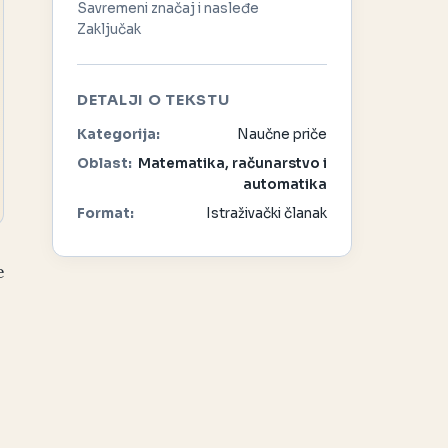
Savremeni značaj i nasleđe
Zaključak
DETALJI O TEKSTU
Kategorija:
Naučne priče
Oblast:
Matematika, računarstvo i
automatika
Format:
Istraživački članak
e