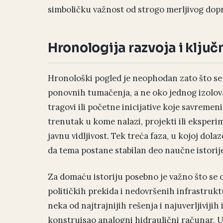
simboličku važnost od strogo merljivog dop
Hronologija razvoja i ključ
Hronološki pogled je neophodan zato što se t
ponovnih tumačenja, a ne oko jednog izolovan
tragovi ili početne inicijative koje savremen
trenutak u kome nalazi, projekti ili eksperime
javnu vidljivost. Tek treća faza, u kojoj dol
da tema postane stabilan deo naučne istorije
Za domaću istoriju posebno je važno što se 
političkih prekida i nedovršenih infrastrukt
neka od najtrajnijih rešenja i najuverljivijih 
konstruisao analogni hidraulični računar. Um