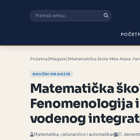
POČET
Početna
Magazin
Matematička škola Mike Alasa: Fe
NAUČNI MAGAZIN
Matematička škol
Fenomenologija 
vodenog integrat
Matematika, računarstvo i automatika
•
21. decem