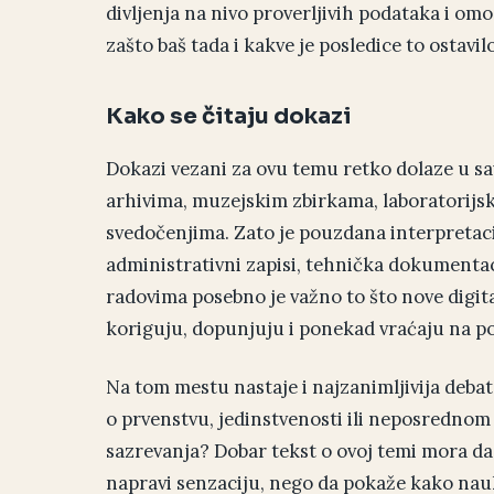
divljenja na nivo proverljivih podataka i omo
zašto baš tada i kakve je posledice to ostavilo
Kako se čitaju dokazi
Dokazi vezani za ovu temu retko dolaze u s
arhivima, muzejskim zbirkama, laboratorijs
svedočenjima. Zato je pouzdana interpretaci
administrativni zapisi, tehnička dokumentac
radovima posebno je važno to što nove digita
koriguju, dopunjuju i ponekad vraćaju na p
Na tom mestu nastaje i najzanimljivija debata
o prvenstvu, jedinstvenosti ili neposrednom
sazrevanja? Dobar tekst o ovoj temi mora da i
napravi senzaciju, nego da pokaže kako nauk