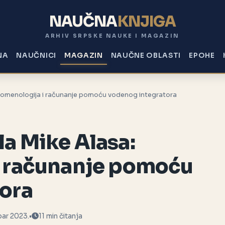
NAUČNA
KNJIGA
ARHIV SRPSKE NAUKE I MAGAZIN
NA
NAUČNICI
MAGAZIN
NAUČNE OBLASTI
EPOHE
nomenologija i računanje pomoću vodenog integratora
a Mike Alasa:
i računanje pomoću
ora
bar 2023.
•
11 min čitanja