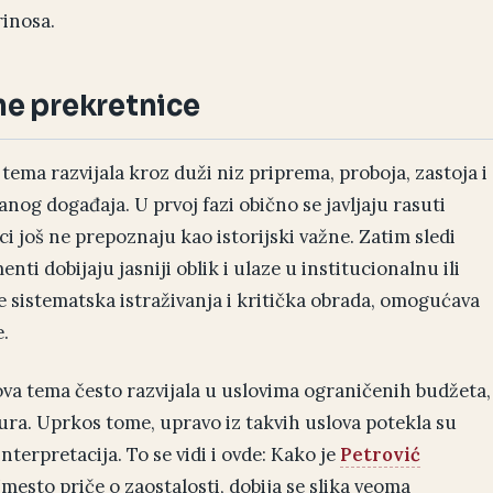
rinosa.
ne prekretnice
ema razvijala kroz duži niz priprema, proboja, zastoja i
og događaja. U prvoj fazi obično se javljaju rasuti
ici još ne prepoznaju kao istorijski važne. Zatim sledi
nti dobijaju jasniji oblik i ulaze u institucionalnu ili
aze sistematska istraživanja i kritička obrada, omogućava
.
ova tema često razvijala u uslovima ograničenih budžeta,
ura. Uprkos tome, upravo iz takvih uslova potekla su
interpretacija. To se vidi i ovde: Kako je
Petrović
esto priče o zaostalosti, dobija se slika veoma