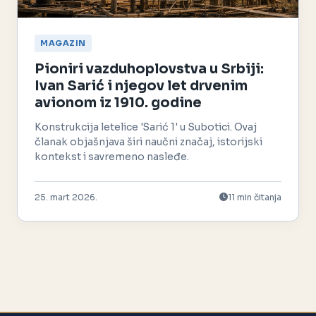
MAGAZIN
Pioniri vazduhoplovstva u Srbiji:
Ivan Sarić i njegov let drvenim
avionom iz 1910. godine
Konstrukcija letelice 'Sarić 1' u Subotici. Ovaj
članak objašnjava širi naučni značaj, istorijski
kontekst i savremeno nasleđe.
25. mart 2026.
11 min čitanja