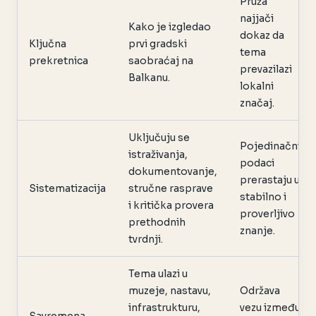
Pruža
najjači
Kako je izgledao
dokaz da
Ključna
prvi gradski
tema
prekretnica
saobraćaj na
prevazilazi
Balkanu.
lokalni
značaj.
Uključuju se
Pojedinačni
istraživanja,
podaci
dokumentovanje,
prerastaju u
Sistematizacija
stručne rasprave
stabilno i
i kritička provera
proverljivo
prethodnih
znanje.
tvrdnji.
Tema ulazi u
muzeje, nastavu,
Održava
infrastrukturu,
vezu između
Savremena