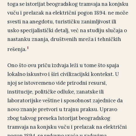
toga se istorijat beogradskog tramvaja na konjsku
vuču i prelazak na električni pogon 1894. ne može
svesti na anegdotu, turističku zanimljivost ili
usko specijalistički detalj, već na studiju slučaja o
nastanku znanja, društvenih mreža i tehničkih
1
rešenja.
Ono što ovu priču izdvaja leži u tome što spaja
lokalno iskustvo i širi civilizacijski kontekst. U
njoj se istovremeno vide prirodni resursi,
institucije, političke odluke, zanatske ili
laboratorijske veštine i sposobnost zajednice da
novo znanje pretvori u trajnu praksu. Upravo
zbog takvog preseka Istorijat beogradskog
tramvaja na konjsku vuču i prelazak na električni
pogon 1894. se redovno vraća u radovima