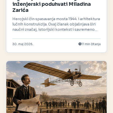
inženjerski poduhvati Miladina
Zarića
Herojski čin spasavanja mosta 1944. i arhitektura
lučnih konstrukcija. Ovaj članak objašnjava širi
naučni značaj, istorijski kontekst i savremeno
nasleđe.
30. maj 2026.
11 min čitanja