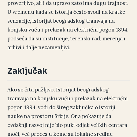
proverljivo, ali i da upravo zato ima dugu trajnost.
U vremenu kada se istorija često svodi na kratke
senzacije, istorijat beogradskog tramvaja na
konjsku vuču i prelazak na električni pogon 1894.
podseća da su institucije, terenski rad, merenja i
arhivi i dalje nezamenljivi.
Zaključak
Ako se čita pažljivo, Istorijat beogradskog
tramvaja na konjsku vuču i prelazak na električni
pogon 1894. vodi do šireg zaključka o istoriji
nauke na prostoru Srbije. Ona pokazuje da
ovdašnji razvoj nije bio puki odjek velikih centara
moći, već proces u kome su lokalne sredine