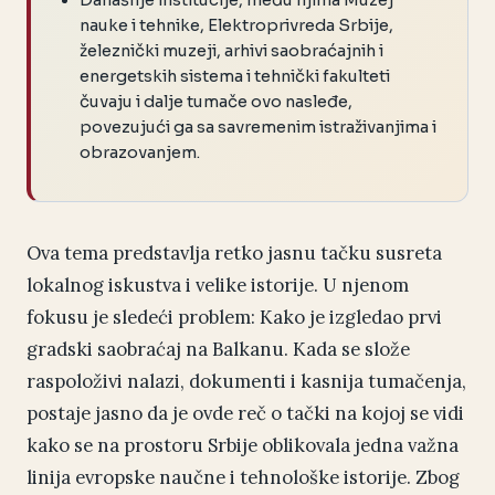
Današnje institucije, među njima Muzej
nauke i tehnike, Elektroprivreda Srbije,
železnički muzeji, arhivi saobraćajnih i
energetskih sistema i tehnički fakulteti
čuvaju i dalje tumače ovo nasleđe,
povezujući ga sa savremenim istraživanjima i
obrazovanjem.
Ova tema predstavlja retko jasnu tačku susreta
lokalnog iskustva i velike istorije. U njenom
fokusu je sledeći problem: Kako je izgledao prvi
gradski saobraćaj na Balkanu. Kada se slože
raspoloživi nalazi, dokumenti i kasnija tumačenja,
postaje jasno da je ovde reč o tački na kojoj se vidi
kako se na prostoru Srbije oblikovala jedna važna
linija evropske naučne i tehnološke istorije. Zbog