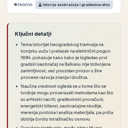
TAGOVI:
Istorija saobraćaja i građevinarstvo
Ključni detalji
Tema Istorijat beogradskog tramvaja na
konjsku vuču i prelazak na električni pogon
1894. pokazuje kako kako je izgledao prvi
gradski saobraćaj na Balkanu nije izdvojena
zanimljivost, već pouzdan prozor u šire
procese razvoja znanja i društva.
Naučna vrednost ogleda se u tome što se
tvrdnje mogu proveravati metodama kao što
su arhivski nacrti, građevinski proračuni,
energetski bilansi, saobraćajne studije,
merenja protoka i analiza materijala, pa priča
dobija čvrstu istraživačku osnovu.