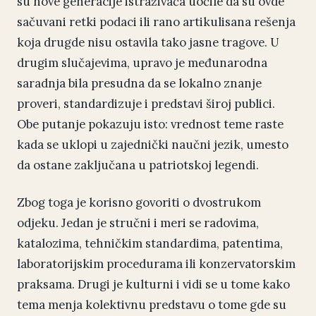
su nove generacije istraživača uočile da su ovde
sačuvani retki podaci ili rano artikulisana rešenja
koja drugde nisu ostavila tako jasne tragove. U
drugim slučajevima, upravo je međunarodna
saradnja bila presudna da se lokalno znanje
proveri, standardizuje i predstavi široj publici.
Obe putanje pokazuju isto: vrednost teme raste
kada se uklopi u zajednički naučni jezik, umesto
da ostane zaključana u patriotskoj legendi.
Zbog toga je korisno govoriti o dvostrukom
odjeku. Jedan je stručni i meri se radovima,
katalozima, tehničkim standardima, patentima,
laboratorijskim procedurama ili konzervatorskim
praksama. Drugi je kulturni i vidi se u tome kako
tema menja kolektivnu predstavu o tome gde su