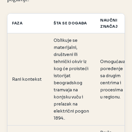
NAUČNI
FAZA
ŠTA SE DOGAĐA
ZNAČAJ
Oblikuje se
materijalni,
društveni ili
tehnički okvir iz
Omogućava
kog će proisteći
poređenje
istorijat
sa drugim
Rani kontekst
beogradskog
centrima i
tramvaja na
procesima
konjsku vuču i
u regionu.
prelazak na
električni pogon
1894..