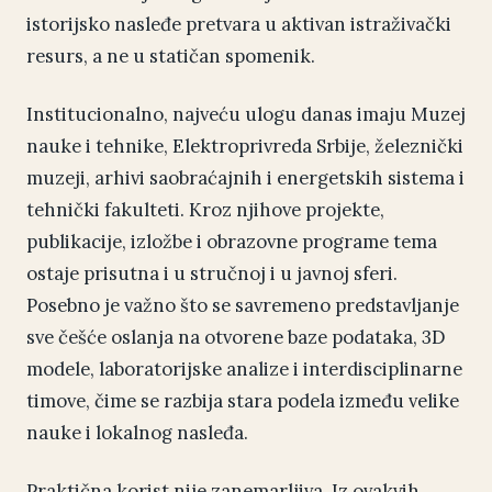
istorijsko nasleđe pretvara u aktivan istraživački
resurs, a ne u statičan spomenik.
Institucionalno, najveću ulogu danas imaju Muzej
nauke i tehnike, Elektroprivreda Srbije, železnički
muzeji, arhivi saobraćajnih i energetskih sistema i
tehnički fakulteti. Kroz njihove projekte,
publikacije, izložbe i obrazovne programe tema
ostaje prisutna i u stručnoj i u javnoj sferi.
Posebno je važno što se savremeno predstavljanje
sve češće oslanja na otvorene baze podataka, 3D
modele, laboratorijske analize i interdisciplinarne
timove, čime se razbija stara podela između velike
nauke i lokalnog nasleđa.
Praktična korist nije zanemarljiva. Iz ovakvih