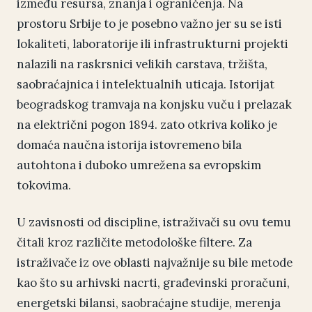
između resursa, znanja i ograničenja. Na
prostoru Srbije to je posebno važno jer su se isti
lokaliteti, laboratorije ili infrastrukturni projekti
nalazili na raskrsnici velikih carstava, tržišta,
saobraćajnica i intelektualnih uticaja. Istorijat
beogradskog tramvaja na konjsku vuču i prelazak
na električni pogon 1894. zato otkriva koliko je
domaća naučna istorija istovremeno bila
autohtona i duboko umrežena sa evropskim
tokovima.
U zavisnosti od discipline, istraživači su ovu temu
čitali kroz različite metodološke filtere. Za
istraživače iz ove oblasti najvažnije su bile metode
kao što su arhivski nacrti, građevinski proračuni,
energetski bilansi, saobraćajne studije, merenja