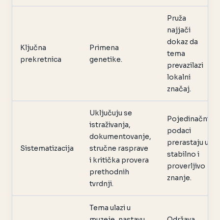
Pruža
najjači
dokaz da
Ključna
Primena
tema
prekretnica
genetike.
prevazilazi
lokalni
značaj.
Uključuju se
Pojedinačni
istraživanja,
podaci
dokumentovanje,
prerastaju u
Sistematizacija
stručne rasprave
stabilno i
i kritička provera
proverljivo
prethodnih
znanje.
tvrdnji.
Tema ulazi u
muzeje, nastavu,
Održava