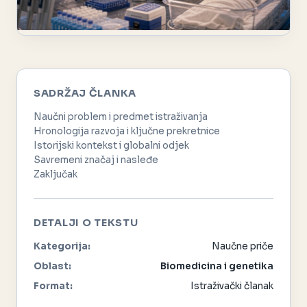
SADRŽAJ ČLANKA
Naučni problem i predmet istraživanja
Hronologija razvoja i ključne prekretnice
Istorijski kontekst i globalni odjek
Savremeni značaj i nasleđe
Zaključak
DETALJI O TEKSTU
Kategorija:
Naučne priče
Oblast:
Biomedicina i genetika
Format:
Istraživački članak