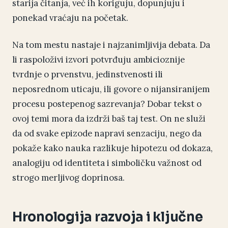
starija čitanja, već ih koriguju, dopunjuju i
ponekad vraćaju na početak.
Na tom mestu nastaje i najzanimljivija debata. Da
li raspoloživi izvori potvrđuju ambicioznije
tvrdnje o prvenstvu, jedinstvenosti ili
neposrednom uticaju, ili govore o nijansiranijem
procesu postepenog sazrevanja? Dobar tekst o
ovoj temi mora da izdrži baš taj test. On ne služi
da od svake epizode napravi senzaciju, nego da
pokaže kako nauka razlikuje hipotezu od dokaza,
analogiju od identiteta i simboličku važnost od
strogo merljivog doprinosa.
Hronologija razvoja i ključne