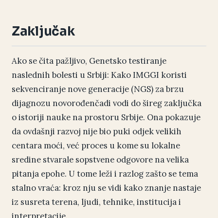
Zaključak
Ako se čita pažljivo, Genetsko testiranje
naslednih bolesti u Srbiji: Kako IMGGI koristi
sekvenciranje nove generacije (NGS) za brzu
dijagnozu novorođenčadi vodi do šireg zaključka
o istoriji nauke na prostoru Srbije. Ona pokazuje
da ovdašnji razvoj nije bio puki odjek velikih
centara moći, već proces u kome su lokalne
sredine stvarale sopstvene odgovore na velika
pitanja epohe. U tome leži i razlog zašto se tema
stalno vraća: kroz nju se vidi kako znanje nastaje
iz susreta terena, ljudi, tehnike, institucija i
interpretacije.