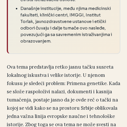
Današnje institucije, među njima medicinski
fakulteti, klinički centri, IMGGI, Institut
Torlak, javnozdravstvene ustanove i etički
odbori čuvaju i dalje tumače ovo nasleđe,
povezujući ga sa savremenim istraživanjima i
obrazovanjem.
Ova tema predstavlja retko jasnu tačku susreta
lokalnog iskustva i velike istorije. U njenom
fokusu je sledeći problem: Primena genetike. Kada
se slože raspoloživi nalazi, dokumenti i kasnija
tumačenja, postaje jasno da je ovde reč o tački na
kojoj se vidi kako se na prostoru Srbije oblikovala
jedna važna linija evropske naučne i tehnološke
istorije. Zbog toga se ova tema ne može svesti na