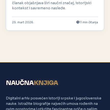
članak objašnjava širi naučni značaj, istorijski
kontekst i savremeno nasleđe.
25. mart 2026.
11 min čitanja
NAUČNA
KNJIGA
Digitalni arhiv posvećen istoriji srpske i jugoslovenske
nauke. Istražite biografije najvećih umova rođenih na
ovim prostorima i otkrijte fascinantne priče o našim