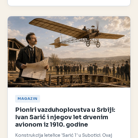
MAGAZIN
Pioniri vazduhoplovstva u Srbiji:
Ivan Sarić i njegov let drvenim
avionom iz 1910. godine
Konstrukcija letelice 'Sarić 1' u Subotici. Ovaj