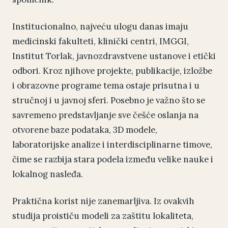
Institucionalno, najveću ulogu danas imaju
medicinski fakulteti, klinički centri, IMGGI,
Institut Torlak, javnozdravstvene ustanove i etički
odbori. Kroz njihove projekte, publikacije, izložbe
i obrazovne programe tema ostaje prisutna i u
stručnoj i u javnoj sferi. Posebno je važno što se
savremeno predstavljanje sve češće oslanja na
otvorene baze podataka, 3D modele,
laboratorijske analize i interdisciplinarne timove,
čime se razbija stara podela između velike nauke i
lokalnog nasleđa.
Praktična korist nije zanemarljiva. Iz ovakvih
studija proističu modeli za zaštitu lokaliteta,