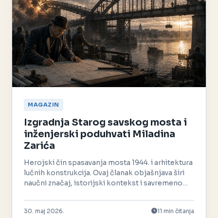
MAGAZIN
Izgradnja Starog savskog mosta i
inženjerski poduhvati Miladina
Zarića
Herojski čin spasavanja mosta 1944. i arhitektura
lučnih konstrukcija. Ovaj članak objašnjava širi
naučni značaj, istorijski kontekst i savremeno
nasleđe.
30. maj 2026.
11 min čitanja