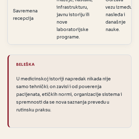
infrastrukturu,
vezu između
Savremena
javnu istoriju ili
nasleđa i
recepcija
nove
današnje
laboratorijske
nauke.
programe.
BELEŠKA
U medicinskoj istoriji napredak nikada nije
samo tehnički; on zavisi i od poverenja
pacijenata, etičkih normi, organizacije sistema i
spremnosti da se nova saznanja prevedu u
rutinsku praksu.