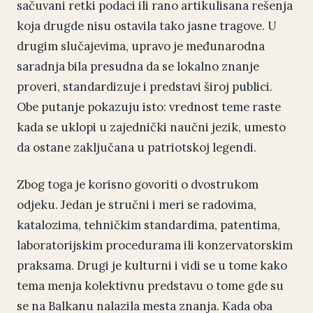
sačuvani retki podaci ili rano artikulisana rešenja
koja drugde nisu ostavila tako jasne tragove. U
drugim slučajevima, upravo je međunarodna
saradnja bila presudna da se lokalno znanje
proveri, standardizuje i predstavi široj publici.
Obe putanje pokazuju isto: vrednost teme raste
kada se uklopi u zajednički naučni jezik, umesto
da ostane zaključana u patriotskoj legendi.
Zbog toga je korisno govoriti o dvostrukom
odjeku. Jedan je stručni i meri se radovima,
katalozima, tehničkim standardima, patentima,
laboratorijskim procedurama ili konzervatorskim
praksama. Drugi je kulturni i vidi se u tome kako
tema menja kolektivnu predstavu o tome gde su
se na Balkanu nalazila mesta znanja. Kada oba