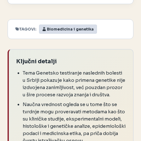
TAGOVI:
Biomedicina i genetika
Ključni detalji
Tema Genetsko testiranje naslednih bolesti
u Srbiji pokazuje kako primena genetike nije
izdvojena zanimljivost, već pouzdan prozor
u šire procese razvoja znanja i društva.
Naučna vrednost ogleda se u tome što se
tvrdnje mogu proveravati metodama kao što
su kliničke studije, eksperimentalni modeli,
histološke i genetičke analize, epidemiološki
podaci i medicinska etika, pa priča dobija
čvrstu istraživačku osnovu.