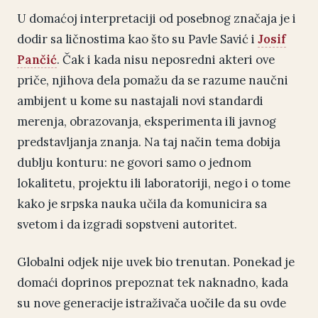
U domaćoj interpretaciji od posebnog značaja je i
dodir sa ličnostima kao što su Pavle Savić i
Josif
Pančić
. Čak i kada nisu neposredni akteri ove
priče, njihova dela pomažu da se razume naučni
ambijent u kome su nastajali novi standardi
merenja, obrazovanja, eksperimenta ili javnog
predstavljanja znanja. Na taj način tema dobija
dublju konturu: ne govori samo o jednom
lokalitetu, projektu ili laboratoriji, nego i o tome
kako je srpska nauka učila da komunicira sa
svetom i da izgradi sopstveni autoritet.
Globalni odjek nije uvek bio trenutan. Ponekad je
domaći doprinos prepoznat tek naknadno, kada
su nove generacije istraživača uočile da su ovde