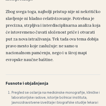
Zbog svega toga, najbolji pristup nije ni nekritičko
slavljenje ni hladno relativizovanje. Potrebna je
precizna, strpljiva i interdisciplinarna analiza koja
će istovremeno čuvati složenost priče i otvarati
put za nova istraživanja. Tek tada ova tema dobija
pravo mesto koje zaslužuje: ne samo u
nacionalnom pamćenju, nego i u široj mapi
evropske naučne baštine.
Fusnote i objašnjenja
Pregled se oslanja na medicinske monografije, kliničke i
laboratorijske radove, istorije bolnica i instituta,
javnozdravstvene izveštaje i biografske studije lekara i