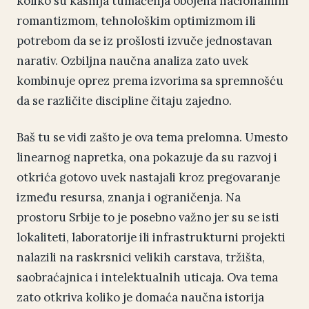
koliko su kasnija tumačenja obojena nacionalnim
romantizmom, tehnološkim optimizmom ili
potrebom da se iz prošlosti izvuče jednostavan
narativ. Ozbiljna naučna analiza zato uvek
kombinuje oprez prema izvorima sa spremnošću
da se različite discipline čitaju zajedno.
Baš tu se vidi zašto je ova tema prelomna. Umesto
linearnog napretka, ona pokazuje da su razvoj i
otkrića gotovo uvek nastajali kroz pregovaranje
između resursa, znanja i ograničenja. Na
prostoru Srbije to je posebno važno jer su se isti
lokaliteti, laboratorije ili infrastrukturni projekti
nalazili na raskrsnici velikih carstava, tržišta,
saobraćajnica i intelektualnih uticaja. Ova tema
zato otkriva koliko je domaća naučna istorija