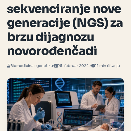
sekvenciranje nove
generacije (NGS) za
brzu dijagnozu
novorođenčadi
Biomedicina i genetika
•
25. februar 2024.
•
11 min čitanja