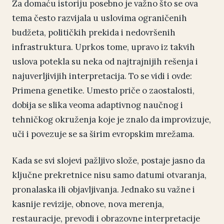
Za domaću istoriju posebno je važno što se ova
tema često razvijala u uslovima ograničenih
budžeta, političkih prekida i nedovršenih
infrastruktura. Uprkos tome, upravo iz takvih
uslova potekla su neka od najtrajnijih rešenja i
najuverljivijih interpretacija. To se vidi i ovde:
Primena genetike. Umesto priče o zaostalosti,
dobija se slika veoma adaptivnog naučnog i
tehničkog okruženja koje je znalo da improvizuje,
uči i povezuje se sa širim evropskim mrežama.
Kada se svi slojevi pažljivo slože, postaje jasno da
ključne prekretnice nisu samo datumi otvaranja,
pronalaska ili objavljivanja. Jednako su važne i
kasnije revizije, obnove, nova merenja,
restauracije, prevodi i obrazovne interpretacije