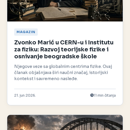
MAGAZIN
Zvonko Marić u CERN-u i Institutu
za fiziku: Razvoj teorijske fizike i
osnivanje beogradske škole
Njegove veze sa globalnim centrima fizike. Ovaj
članak objašnjava širi naučni značaj, istorijski
kontekst i savremeno nasleđe.
21. jun 2026.
11 min čitanja