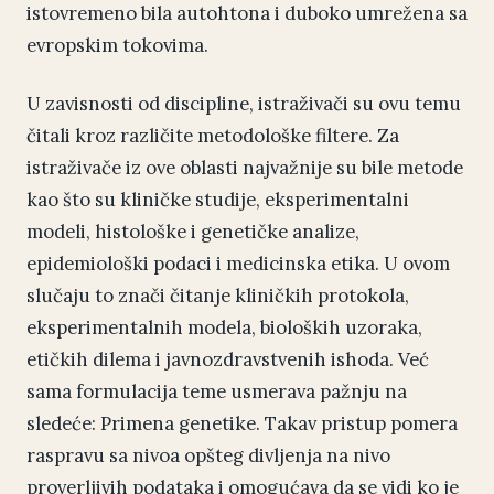
istovremeno bila autohtona i duboko umrežena sa
evropskim tokovima.
U zavisnosti od discipline, istraživači su ovu temu
čitali kroz različite metodološke filtere. Za
istraživače iz ove oblasti najvažnije su bile metode
kao što su kliničke studije, eksperimentalni
modeli, histološke i genetičke analize,
epidemiološki podaci i medicinska etika. U ovom
slučaju to znači čitanje kliničkih protokola,
eksperimentalnih modela, bioloških uzoraka,
etičkih dilema i javnozdravstvenih ishoda. Već
sama formulacija teme usmerava pažnju na
sledeće: Primena genetike. Takav pristup pomera
raspravu sa nivoa opšteg divljenja na nivo
proverljivih podataka i omogućava da se vidi ko je