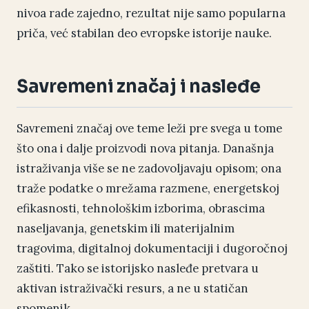
nivoa rade zajedno, rezultat nije samo popularna
priča, već stabilan deo evropske istorije nauke.
Savremeni značaj i nasleđe
Savremeni značaj ove teme leži pre svega u tome
što ona i dalje proizvodi nova pitanja. Današnja
istraživanja više se ne zadovoljavaju opisom; ona
traže podatke o mrežama razmene, energetskoj
efikasnosti, tehnološkim izborima, obrascima
naseljavanja, genetskim ili materijalnim
tragovima, digitalnoj dokumentaciji i dugoročnoj
zaštiti. Tako se istorijsko nasleđe pretvara u
aktivan istraživački resurs, a ne u statičan
spomenik.