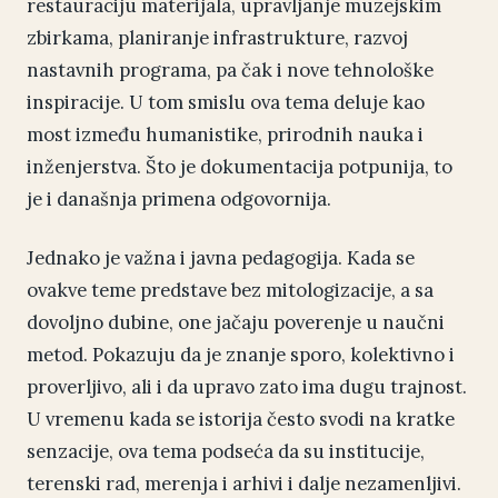
restauraciju materijala, upravljanje muzejskim
zbirkama, planiranje infrastrukture, razvoj
nastavnih programa, pa čak i nove tehnološke
inspiracije. U tom smislu ova tema deluje kao
most između humanistike, prirodnih nauka i
inženjerstva. Što je dokumentacija potpunija, to
je i današnja primena odgovornija.
Jednako je važna i javna pedagogija. Kada se
ovakve teme predstave bez mitologizacije, a sa
dovoljno dubine, one jačaju poverenje u naučni
metod. Pokazuju da je znanje sporo, kolektivno i
proverljivo, ali i da upravo zato ima dugu trajnost.
U vremenu kada se istorija često svodi na kratke
senzacije, ova tema podseća da su institucije,
terenski rad, merenja i arhivi i dalje nezamenljivi.