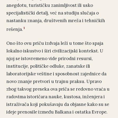
anegdotu, turističku zanimljivost ili usko
specijalistički detalj, već na studiju slučaja o
nastanku znanja, društvenih mreža i tehničkih
1
rešenja.
Ono što ovu priču izdvaja leži u tome što spaja
lokalno iskustvo i širi civilizacijski kontekst. U
njoj se istovremeno vide prirodni resursi,
institucije, političke odluke, zanatske ili
laboratorijske veštine i sposobnost zajednice da
novo znanje pretvori u trajnu praksu. Upravo
zbog takvog preseka ova priča se redovno vraća u
radovima istoričara nauke, kustosa, inženjera i
istraživača koji pokušavaju da objasne kako su se
ideje prenosile između Balkana i ostatka Evrope.