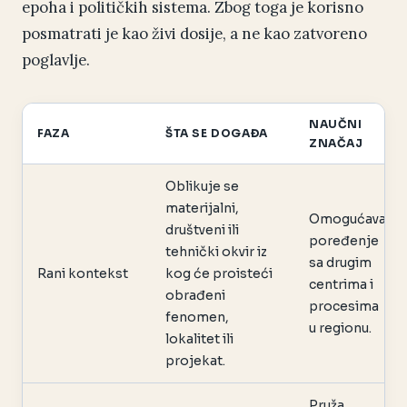
epoha i političkih sistema. Zbog toga je korisno
posmatrati je kao živi dosije, a ne kao zatvoreno
poglavlje.
NAUČNI
FAZA
ŠTA SE DOGAĐA
ZNAČAJ
Oblikuje se
materijalni,
Omogućava
društveni ili
poređenje
tehnički okvir iz
sa drugim
Rani kontekst
kog će proisteći
centrima i
obrađeni
procesima
fenomen,
u regionu.
lokalitet ili
projekat.
Pruža