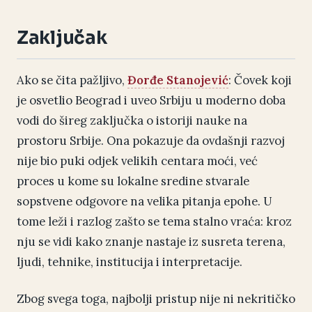
Zaključak
Ako se čita pažljivo,
Đorđe Stanojević
: Čovek koji
je osvetlio Beograd i uveo Srbiju u moderno doba
vodi do šireg zaključka o istoriji nauke na
prostoru Srbije. Ona pokazuje da ovdašnji razvoj
nije bio puki odjek velikih centara moći, već
proces u kome su lokalne sredine stvarale
sopstvene odgovore na velika pitanja epohe. U
tome leži i razlog zašto se tema stalno vraća: kroz
nju se vidi kako znanje nastaje iz susreta terena,
ljudi, tehnike, institucija i interpretacije.
Zbog svega toga, najbolji pristup nije ni nekritičko