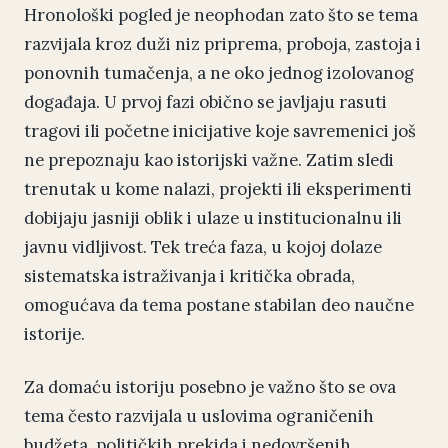
Hronološki pogled je neophodan zato što se tema
razvijala kroz duži niz priprema, proboja, zastoja i
ponovnih tumačenja, a ne oko jednog izolovanog
događaja. U prvoj fazi obično se javljaju rasuti
tragovi ili početne inicijative koje savremenici još
ne prepoznaju kao istorijski važne. Zatim sledi
trenutak u kome nalazi, projekti ili eksperimenti
dobijaju jasniji oblik i ulaze u institucionalnu ili
javnu vidljivost. Tek treća faza, u kojoj dolaze
sistematska istraživanja i kritička obrada,
omogućava da tema postane stabilan deo naučne
istorije.
Za domaću istoriju posebno je važno što se ova
tema često razvijala u uslovima ograničenih
budžeta, političkih prekida i nedovršenih