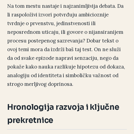
Na tom mestu nastaje i najzanimljivija debata. Da
li raspoloživi izvori potvrđuju ambicioznije
tvrdnje o prvenstvu, jedinstvenosti ili
neposrednom uticaju, ili govore o nijansiranijem
procesu postepenog sazrevanja? Dobar tekst o
ovoj temi mora da izdrži baš taj test. On ne služi
da od svake epizode napravi senzaciju, nego da
pokaže kako nauka razlikuje hipotezu od dokaza,
analogiju od identiteta i simboličku važnost od
strogo merljivog doprinosa.
Hronologija razvoja i ključne
prekretnice