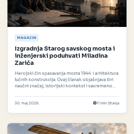
MAGAZIN
Izgradnja Starog savskog mosta i
inženjerski poduhvati Miladina
Zarića
Herojski čin spasavanja mosta 1944. i arhitektura
lučnih konstrukcija. Ovaj članak objašnjava širi
naučni značaj, istorijski kontekst i savremeno
nasleđe.
30. maj 2026.
11 min čitanja