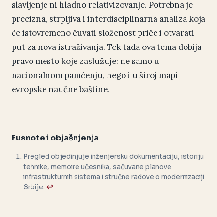
slavljenje ni hladno relativizovanje. Potrebna je
precizna, strpljiva i interdisciplinarna analiza koja
će istovremeno čuvati složenost priče i otvarati
put za nova istraživanja. Tek tada ova tema dobija
pravo mesto koje zaslužuje: ne samo u
nacionalnom pamćenju, nego i u široj mapi
evropske naučne baštine.
Fusnote i objašnjenja
Pregled objedinjuje inženjersku dokumentaciju, istoriju
tehnike, memoire učesnika, sačuvane planove
infrastrukturnih sistema i stručne radove o modernizaciji
Srbije.
↩