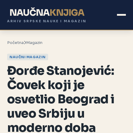
NAUČNA
KNJIGA
ARHIV SRPSKE NAUKE I MAGAZIN
Početna
Magazin
NAUČNI MAGAZIN
Đorđe Stanojević:
Čovek koji je
osvetlio Beograd i
uveo Srbiju u
moderno doba