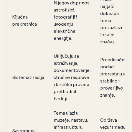
Njegov doprinos
najjači
astrofizici,
dokaz da
Ključna
fotografiji i
tema
prekretnica
uvođenju
prevazilazi
električne
lokalni
energije.
značaj.
Uključuju se
Pojedinačni
istraživanja,
podaci
dokumentovanje,
prerastaju u
Sistematizacija
stručne rasprave
stabilno i
i kritička provera
proverljivo
prethodnih
znanje.
tvrdnji.
Tema ulazi u
muzeje, nastavu,
Održava
infrastrukturu,
vezu između
Savremena