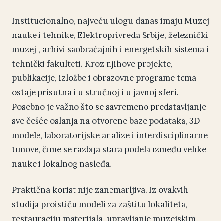
Institucionalno, najveću ulogu danas imaju Muzej
nauke i tehnike, Elektroprivreda Srbije, železnički
muzeji, arhivi saobraćajnih i energetskih sistema i
tehnički fakulteti. Kroz njihove projekte,
publikacije, izložbe i obrazovne programe tema
ostaje prisutna i u stručnoj i u javnoj sferi.
Posebno je važno što se savremeno predstavljanje
sve češće oslanja na otvorene baze podataka, 3D
modele, laboratorijske analize i interdisciplinarne
timove, čime se razbija stara podela između velike
nauke i lokalnog nasleđa.
Praktična korist nije zanemarljiva. Iz ovakvih
studija proističu modeli za zaštitu lokaliteta,
restauraciju materijala, upravljanje muzejskim