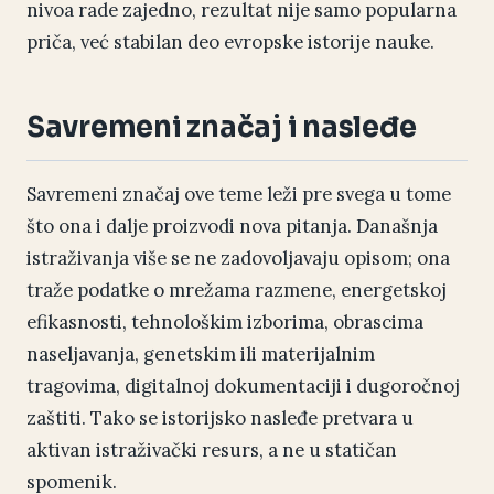
nivoa rade zajedno, rezultat nije samo popularna
priča, već stabilan deo evropske istorije nauke.
Savremeni značaj i nasleđe
Savremeni značaj ove teme leži pre svega u tome
što ona i dalje proizvodi nova pitanja. Današnja
istraživanja više se ne zadovoljavaju opisom; ona
traže podatke o mrežama razmene, energetskoj
efikasnosti, tehnološkim izborima, obrascima
naseljavanja, genetskim ili materijalnim
tragovima, digitalnoj dokumentaciji i dugoročnoj
zaštiti. Tako se istorijsko nasleđe pretvara u
aktivan istraživački resurs, a ne u statičan
spomenik.