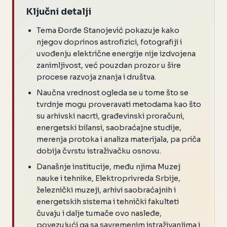
Ključni detalji
Tema Đorđe Stanojević pokazuje kako
njegov doprinos astrofizici, fotografiji i
uvođenju električne energije nije izdvojena
zanimljivost, već pouzdan prozor u šire
procese razvoja znanja i društva.
Naučna vrednost ogleda se u tome što se
tvrdnje mogu proveravati metodama kao što
su arhivski nacrti, građevinski proračuni,
energetski bilansi, saobraćajne studije,
merenja protoka i analiza materijala, pa priča
dobija čvrstu istraživačku osnovu.
Današnje institucije, među njima Muzej
nauke i tehnike, Elektroprivreda Srbije,
železnički muzeji, arhivi saobraćajnih i
energetskih sistema i tehnički fakulteti
čuvaju i dalje tumače ovo nasleđe,
povezujući ga sa savremenim istraživanjima i