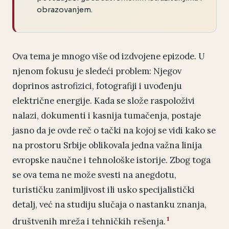
obrazovanjem.
Ova tema je mnogo više od izdvojene epizode. U
njenom fokusu je sledeći problem: Njegov
doprinos astrofizici, fotografiji i uvođenju
električne energije. Kada se slože raspoloživi
nalazi, dokumenti i kasnija tumačenja, postaje
jasno da je ovde reč o tački na kojoj se vidi kako se
na prostoru Srbije oblikovala jedna važna linija
evropske naučne i tehnološke istorije. Zbog toga
se ova tema ne može svesti na anegdotu,
turističku zanimljivost ili usko specijalistički
detalj, već na studiju slučaja o nastanku znanja,
1
društvenih mreža i tehničkih rešenja.