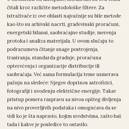
čitali kroz različite metodološke filtere. Za
istraživače iz ove oblasti najvažnije su bile metode
kao što su arhivski nacrti, građevinski proračuni,
energetski bilansi, saobraćajne studije, merenja
protoka i analiza materijala. U ovom slučaju to
podrazumeva čitanje snage postrojenja,
trasiranja, standarda gradnje, proračuna
opterećenja i organizacije distribucije ili
saobraćaja. Već sama formulacija teme usmerava
pažnju na sledeće: Njegov doprinos astrofizici,
fotografiji i uvođenju električne energije. Takav
pristup pomera raspravu sa nivoa opšteg divljenja
na nivo proverljivih podataka i omogućava da se
vidi ko je šta napravio, kojim sredstvima, zašto baš
tada i kakve je posledice to ostavilo.