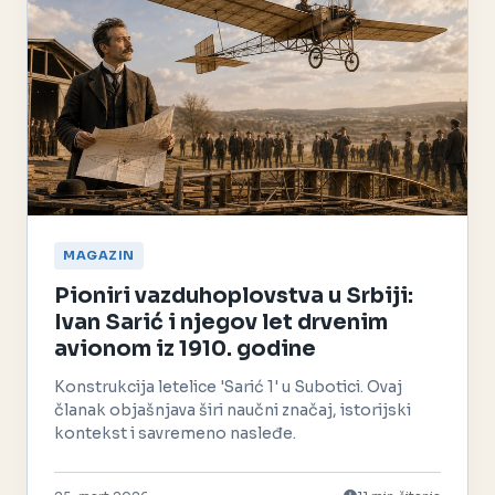
MAGAZIN
Pioniri vazduhoplovstva u Srbiji:
Ivan Sarić i njegov let drvenim
avionom iz 1910. godine
Konstrukcija letelice 'Sarić 1' u Subotici. Ovaj
članak objašnjava širi naučni značaj, istorijski
kontekst i savremeno nasleđe.