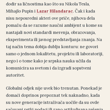
dodir sa ličnostima kao što su Nikola Tesla,
Mihajlo Pupin i
Lazar Hilandarac
. Čak i kada
nisu neposredni akteri ove priče, njihova dela
pomažu da se razume naučni ambijent u kome su
nastajali novi standardi merenja, obrazovanja,
eksperimenta ili javnog predstavljanja znanja. Na
taj način tema dobija dublju konturu: ne govori
samo o jednom lokalitetu, projektu ili laboratoriji,
nego i o tome kako je srpska nauka učila da
komunicira sa svetom i da izgradi sopstveni
autoritet.
Globalni odjek nije uvek bio trenutan. Ponekad je
domaći doprinos prepoznat tek naknadno, kada
su nove generacije istraživača uočile da su ovde
sačuvani retki podaci ili rano artikulisana rešenja