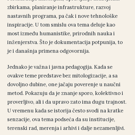
zbirkama, planiranje infrastrukture, razvoj
nastavnih programa, pa čak i nove tehnološke
inspiracije. U tom smislu ova tema deluje kao
most između humanistike, prirodnih nauka i
inženjerstva. Što je dokumentacija potpunija, to
je i današnja primena odgovornija.
Jednako je važna i javna pedagogija. Kada se
ovakve teme predstave bez mitologizacije, a sa
dovoljno dubine, one jačaju poverenje u naučni
metod. Pokazuju da je znanje sporo, kolektivno i
proverljivo, ali i da upravo zato ima dugu trajnost.
U vremenu kada se istorija često svodi na kratke
senzacije, ova tema podseća da su institucije,
terenski rad, merenja i arhivi i dalje nezamenljivi.