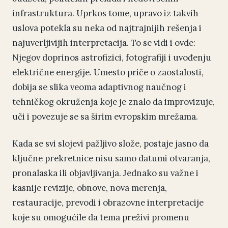
infrastruktura. Uprkos tome, upravo iz takvih
uslova potekla su neka od najtrajnijih rešenja i
najuverljivijih interpretacija. To se vidi i ovde:
Njegov doprinos astrofizici, fotografiji i uvođenju
električne energije. Umesto priče o zaostalosti,
dobija se slika veoma adaptivnog naučnog i
tehničkog okruženja koje je znalo da improvizuje,
uči i povezuje se sa širim evropskim mrežama.
Kada se svi slojevi pažljivo slože, postaje jasno da
ključne prekretnice nisu samo datumi otvaranja,
pronalaska ili objavljivanja. Jednako su važne i
kasnije revizije, obnove, nova merenja,
restauracije, prevodi i obrazovne interpretacije
koje su omogućile da tema preživi promenu