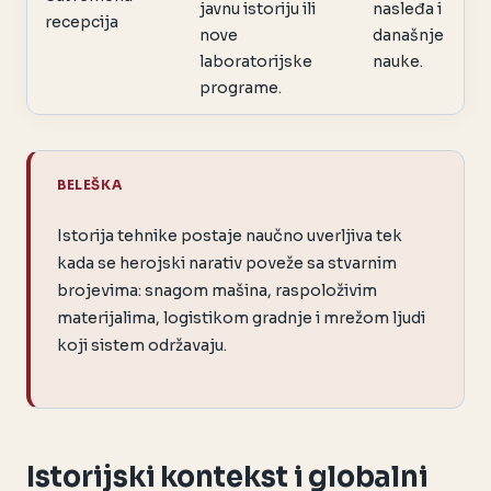
javnu istoriju ili
nasleđa i
recepcija
nove
današnje
laboratorijske
nauke.
programe.
BELEŠKA
Istorija tehnike postaje naučno uverljiva tek
kada se herojski narativ poveže sa stvarnim
brojevima: snagom mašina, raspoloživim
materijalima, logistikom gradnje i mrežom ljudi
koji sistem održavaju.
Istorijski kontekst i globalni