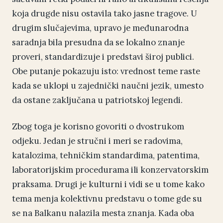
koja drugde nisu ostavila tako jasne tragove. U
drugim slučajevima, upravo je međunarodna
saradnja bila presudna da se lokalno znanje
proveri, standardizuje i predstavi široj publici.
Obe putanje pokazuju isto: vrednost teme raste
kada se uklopi u zajednički naučni jezik, umesto
da ostane zaključana u patriotskoj legendi.
Zbog toga je korisno govoriti o dvostrukom
odjeku. Jedan je stručni i meri se radovima,
katalozima, tehničkim standardima, patentima,
laboratorijskim procedurama ili konzervatorskim
praksama. Drugi je kulturni i vidi se u tome kako
tema menja kolektivnu predstavu o tome gde su
se na Balkanu nalazila mesta znanja. Kada oba