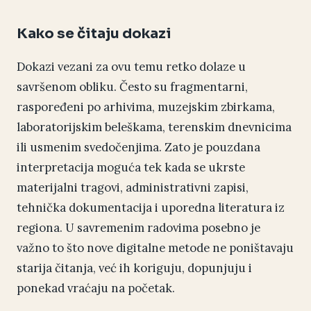
Kako se čitaju dokazi
Dokazi vezani za ovu temu retko dolaze u
savršenom obliku. Često su fragmentarni,
raspoređeni po arhivima, muzejskim zbirkama,
laboratorijskim beleškama, terenskim dnevnicima
ili usmenim svedočenjima. Zato je pouzdana
interpretacija moguća tek kada se ukrste
materijalni tragovi, administrativni zapisi,
tehnička dokumentacija i uporedna literatura iz
regiona. U savremenim radovima posebno je
važno to što nove digitalne metode ne poništavaju
starija čitanja, već ih koriguju, dopunjuju i
ponekad vraćaju na početak.