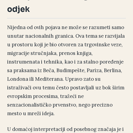
odjek
Nijedna od ovih pojava ne može se razumeti samo
unutar nacionalnih granica. Ova tema se razvijala
u prostoru koji je bio otvoren za trgovinske veze,
migracije stručnjaka, prenos knjiga,
instrumenata i tehnika, kao i za stalno poređenje
sa praksama iz Beča, Budimpešte, Pariza, Berlina,
Londona ili Mediterana. Upravo zato su
istraživači ovu temu često postavljali uz bok širim
evropskim procesima, tražeći ne
senzacionalističko prvenstvo, nego precizno
mesto u mreži ideja.
U domaćoj interpretaciji od posebnog značaja je i