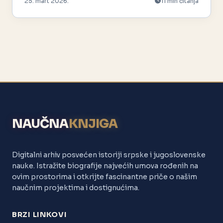
25. mart 2026.
11 min čitanja
NAUČNA
KNJIGA
Digitalni arhiv posvećen istoriji srpske i jugoslovenske
nauke. Istražite biografije najvećih umova rođenih na
ovim prostorima i otkrijte fascinantne priče o našim
naučnim projektima i dostignućima.
BRZI LINKOVI