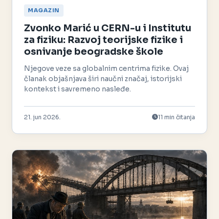
MAGAZIN
Zvonko Marić u CERN-u i Institutu
za fiziku: Razvoj teorijske fizike i
osnivanje beogradske škole
Njegove veze sa globalnim centrima fizike. Ovaj
članak objašnjava širi naučni značaj, istorijski
kontekst i savremeno nasleđe.
21. jun 2026.
11 min čitanja