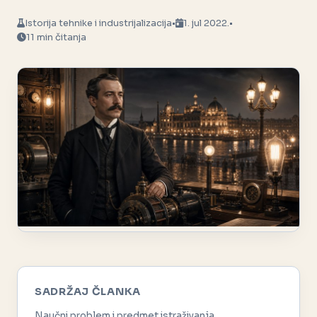
Istorija tehnike i industrijalizacija
•
1. jul 2022.
•
11 min čitanja
SADRŽAJ ČLANKA
Naučni problem i predmet istraživanja