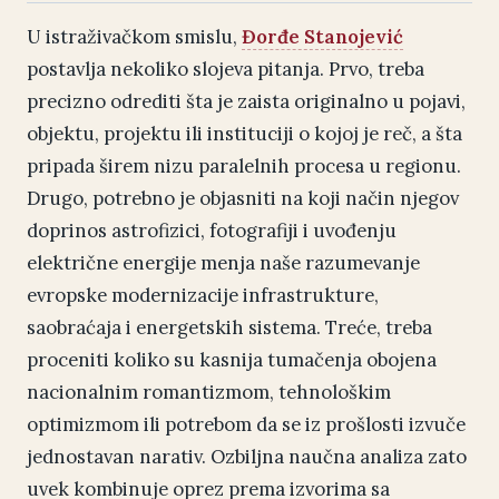
U istraživačkom smislu,
Đorđe Stanojević
postavlja nekoliko slojeva pitanja. Prvo, treba
precizno odrediti šta je zaista originalno u pojavi,
objektu, projektu ili instituciji o kojoj je reč, a šta
pripada širem nizu paralelnih procesa u regionu.
Drugo, potrebno je objasniti na koji način njegov
doprinos astrofizici, fotografiji i uvođenju
električne energije menja naše razumevanje
evropske modernizacije infrastrukture,
saobraćaja i energetskih sistema. Treće, treba
proceniti koliko su kasnija tumačenja obojena
nacionalnim romantizmom, tehnološkim
optimizmom ili potrebom da se iz prošlosti izvuče
jednostavan narativ. Ozbiljna naučna analiza zato
uvek kombinuje oprez prema izvorima sa