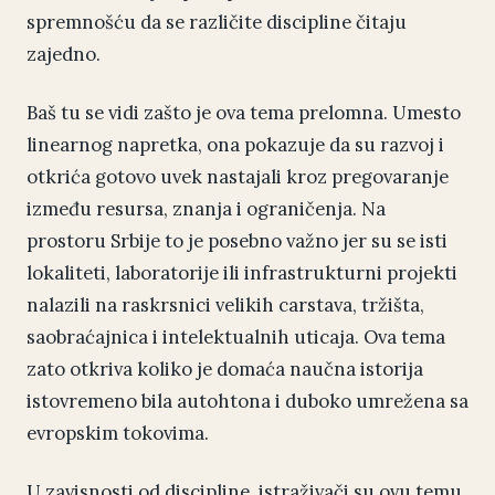
spremnošću da se različite discipline čitaju
zajedno.
Baš tu se vidi zašto je ova tema prelomna. Umesto
linearnog napretka, ona pokazuje da su razvoj i
otkrića gotovo uvek nastajali kroz pregovaranje
između resursa, znanja i ograničenja. Na
prostoru Srbije to je posebno važno jer su se isti
lokaliteti, laboratorije ili infrastrukturni projekti
nalazili na raskrsnici velikih carstava, tržišta,
saobraćajnica i intelektualnih uticaja. Ova tema
zato otkriva koliko je domaća naučna istorija
istovremeno bila autohtona i duboko umrežena sa
evropskim tokovima.
U zavisnosti od discipline, istraživači su ovu temu