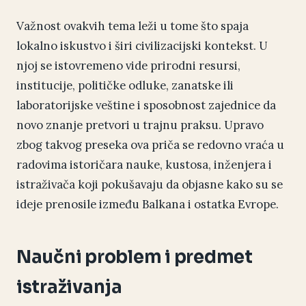
Važnost ovakvih tema leži u tome što spaja
lokalno iskustvo i širi civilizacijski kontekst. U
njoj se istovremeno vide prirodni resursi,
institucije, političke odluke, zanatske ili
laboratorijske veštine i sposobnost zajednice da
novo znanje pretvori u trajnu praksu. Upravo
zbog takvog preseka ova priča se redovno vraća u
radovima istoričara nauke, kustosa, inženjera i
istraživača koji pokušavaju da objasne kako su se
ideje prenosile između Balkana i ostatka Evrope.
Naučni problem i predmet
istraživanja