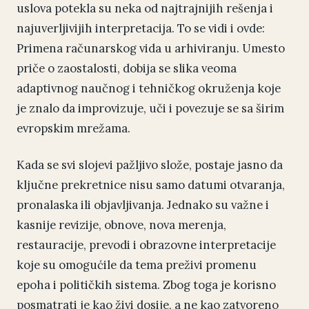
uslova potekla su neka od najtrajnijih rešenja i
najuverljivijih interpretacija. To se vidi i ovde:
Primena računarskog vida u arhiviranju. Umesto
priče o zaostalosti, dobija se slika veoma
adaptivnog naučnog i tehničkog okruženja koje
je znalo da improvizuje, uči i povezuje se sa širim
evropskim mrežama.
Kada se svi slojevi pažljivo slože, postaje jasno da
ključne prekretnice nisu samo datumi otvaranja,
pronalaska ili objavljivanja. Jednako su važne i
kasnije revizije, obnove, nova merenja,
restauracije, prevodi i obrazovne interpretacije
koje su omogućile da tema preživi promenu
epoha i političkih sistema. Zbog toga je korisno
posmatrati je kao živi dosije, a ne kao zatvoreno