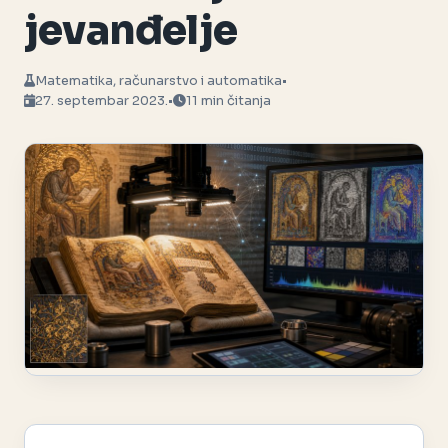
jevanđelje
Matematika, računarstvo i automatika
•
27. septembar 2023.
•
11 min čitanja