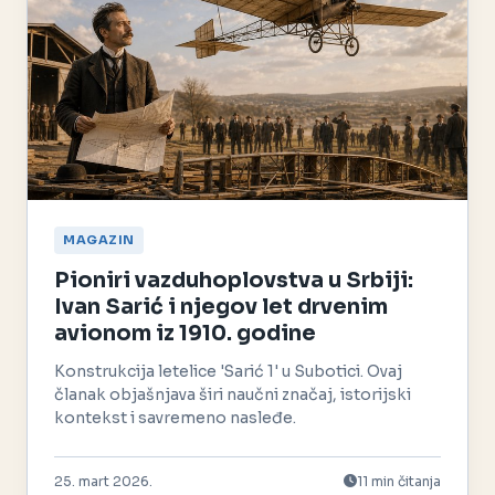
MAGAZIN
Pioniri vazduhoplovstva u Srbiji:
Ivan Sarić i njegov let drvenim
avionom iz 1910. godine
Konstrukcija letelice 'Sarić 1' u Subotici. Ovaj
članak objašnjava širi naučni značaj, istorijski
kontekst i savremeno nasleđe.
25. mart 2026.
11 min čitanja