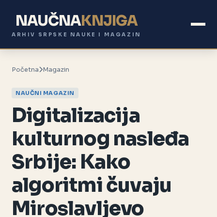
NAUČNA
KNJIGA
ARHIV SRPSKE NAUKE I MAGAZIN
Početna
Magazin
NAUČNI MAGAZIN
Digitalizacija
kulturnog nasleđa
Srbije: Kako
algoritmi čuvaju
Miroslavljevo