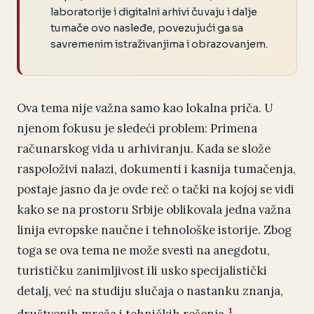
laboratorije i digitalni arhivi čuvaju i dalje
tumače ovo nasleđe, povezujući ga sa
savremenim istraživanjima i obrazovanjem.
Ova tema nije važna samo kao lokalna priča. U
njenom fokusu je sledeći problem: Primena
računarskog vida u arhiviranju. Kada se slože
raspoloživi nalazi, dokumenti i kasnija tumačenja,
postaje jasno da je ovde reč o tački na kojoj se vidi
kako se na prostoru Srbije oblikovala jedna važna
linija evropske naučne i tehnološke istorije. Zbog
toga se ova tema ne može svesti na anegdotu,
turističku zanimljivost ili usko specijalistički
detalj, već na studiju slučaja o nastanku znanja,
1
društvenih mreža i tehničkih rešenja.