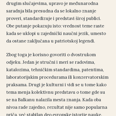
drugim slučajevima, upravo je međunarodna
saradnja bila presudna da se lokalno znanje
proveri, standardizuje i predstavi široj publici.
Obe putanje pokazuju isto: vrednost teme raste
kada se uklopi u zajednički naučni jezik, umesto
da ostane zaključana u patriotskoj legendi.
Zbog toga je korisno govoriti o dvostrukom
odjeku. Jedan je stručni i meri se radovima,
katalozima, tehničkim standardima, patentima,
laboratorijskim procedurama ili konzervatorskim
praksama. Drugi je kulturni i vidi se u tome kako
tema menja kolektivnu predstavu o tome gde su
se na Balkanu nalazila mesta znanja. Kada oba
nivoa rade zajedno, rezultat nije samo popularna
priča, već stabilan deo evropske istorije nauke.