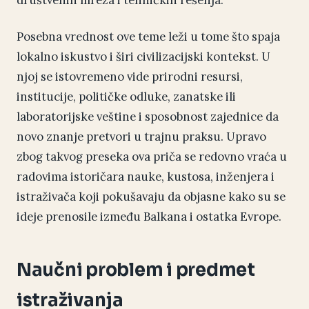
Posebna vrednost ove teme leži u tome što spaja
lokalno iskustvo i širi civilizacijski kontekst. U
njoj se istovremeno vide prirodni resursi,
institucije, političke odluke, zanatske ili
laboratorijske veštine i sposobnost zajednice da
novo znanje pretvori u trajnu praksu. Upravo
zbog takvog preseka ova priča se redovno vraća u
radovima istoričara nauke, kustosa, inženjera i
istraživača koji pokušavaju da objasne kako su se
ideje prenosile između Balkana i ostatka Evrope.
Naučni problem i predmet
istraživanja