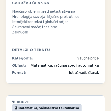
SADRŽAJ ČLANKA
Naučni problem i predmet istraživanja
Hronologija razvoja i ključne prekretnice
Istorijski kontekst i globalni odjek
Savremeni značaj i nasleđe
Zaključak
DETALJI O TEKSTU
Kategorija:
Naučne priče
Oblast:
Matematika, računarstvo i automatika
Format:
Istraživački članak
TAGOVI:
Matematika, računarstvo i automatika