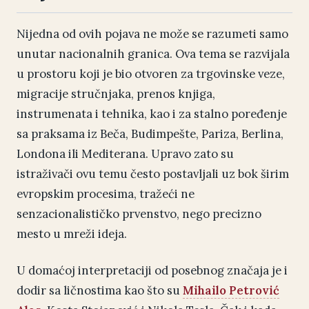
Nijedna od ovih pojava ne može se razumeti samo
unutar nacionalnih granica. Ova tema se razvijala
u prostoru koji je bio otvoren za trgovinske veze,
migracije stručnjaka, prenos knjiga,
instrumenata i tehnika, kao i za stalno poređenje
sa praksama iz Beča, Budimpešte, Pariza, Berlina,
Londona ili Mediterana. Upravo zato su
istraživači ovu temu često postavljali uz bok širim
evropskim procesima, tražeći ne
senzacionalističko prvenstvo, nego precizno
mesto u mreži ideja.
U domaćoj interpretaciji od posebnog značaja je i
dodir sa ličnostima kao što su
Mihailo Petrović