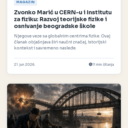
MAGAZIN
Zvonko Marić u CERN-u i Institutu
za fiziku: Razvoj teorijske fizike i
osnivanje beogradske škole
Njegove veze sa globalnim centrima fizike. Ovaj
članak objašnjava širi naučni značaj, istorijski
kontekst i savremeno nasleđe.
21. jun 2026.
11 min čitanja