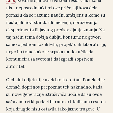
Alas
, Kosta Stojanović i Nikola Tesla. Čak i kada
nisu neposredni akteri ove priče, njihova dela
pomažu da se razume naučni ambijent u kome su
nastajali novi standardi merenja, obrazovanja,
eksperimenta ili javnog predstavljanja znanja. Na
taj način tema dobija dublju konturu: ne govori
samo o jednom lokalitetu, projektu ili laboratoriji,
nego i o tome kako je srpska nauka učila da
komunicira sa svetom i da izgradi sopstveni
autoritet.
Globalni odjek nije uvek bio trenutan. Ponekad je
domaći doprinos prepoznat tek naknadno, kada
su nove generacije istraživača uočile da su ovde
sačuvani retki podaci ili rano artikulisana rešenja
koja drugde nisu ostavila tako jasne tragove. U