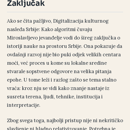
Zaključak
Ako se čita pažljivo, Digitalizacija kulturnog
nasleđa Srbije: Kako algoritmi čuvaju
Miroslavljevo jevanđelje vodi do šireg zaključka o
istoriji nauke na prostoru Srbije. Ona pokazuje da
ovdašnji razvoj nije bio puki odjek velikih centara
moći, već proces u kome su lokalne sredine
stvarale sopstvene odgovore na velika pitanja
epohe. U tome leži i razlog zašto se tema stalno
vraća: kroz nju se vidi kako znanje nastaje iz
susreta terena, ljudi, tehnike, institucija i
interpretacije.
Zbog svega toga, najbolji pristup nije ni nekritičko
slavljenje ni hladno relativizovanje. Potrebna je