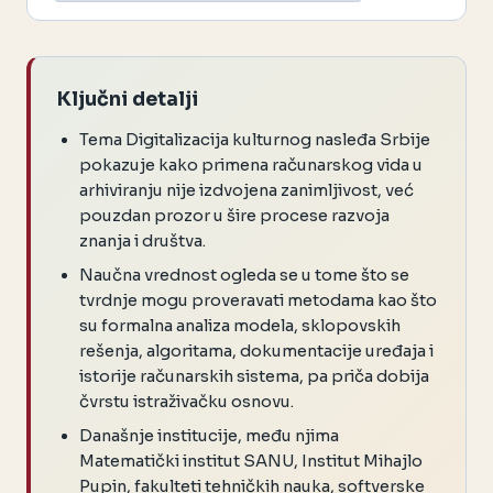
Ključni detalji
Tema Digitalizacija kulturnog nasleđa Srbije
pokazuje kako primena računarskog vida u
arhiviranju nije izdvojena zanimljivost, već
pouzdan prozor u šire procese razvoja
znanja i društva.
Naučna vrednost ogleda se u tome što se
tvrdnje mogu proveravati metodama kao što
su formalna analiza modela, sklopovskih
rešenja, algoritama, dokumentacije uređaja i
istorije računarskih sistema, pa priča dobija
čvrstu istraživačku osnovu.
Današnje institucije, među njima
Matematički institut SANU, Institut Mihajlo
Pupin, fakulteti tehničkih nauka, softverske