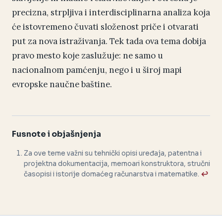
precizna, strpljiva i interdisciplinarna analiza koja
će istovremeno čuvati složenost priče i otvarati
put za nova istraživanja. Tek tada ova tema dobija
pravo mesto koje zaslužuje: ne samo u
nacionalnom pamćenju, nego i u široj mapi
evropske naučne baštine.
Fusnote i objašnjenja
Za ove teme važni su tehnički opisi uređaja, patentna i
projektna dokumentacija, memoari konstruktora, stručni
časopisi i istorije domaćeg računarstva i matematike.
↩