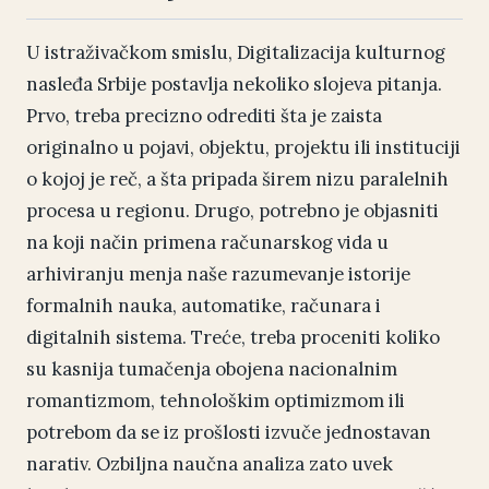
U istraživačkom smislu, Digitalizacija kulturnog
nasleđa Srbije postavlja nekoliko slojeva pitanja.
Prvo, treba precizno odrediti šta je zaista
originalno u pojavi, objektu, projektu ili instituciji
o kojoj je reč, a šta pripada širem nizu paralelnih
procesa u regionu. Drugo, potrebno je objasniti
na koji način primena računarskog vida u
arhiviranju menja naše razumevanje istorije
formalnih nauka, automatike, računara i
digitalnih sistema. Treće, treba proceniti koliko
su kasnija tumačenja obojena nacionalnim
romantizmom, tehnološkim optimizmom ili
potrebom da se iz prošlosti izvuče jednostavan
narativ. Ozbiljna naučna analiza zato uvek