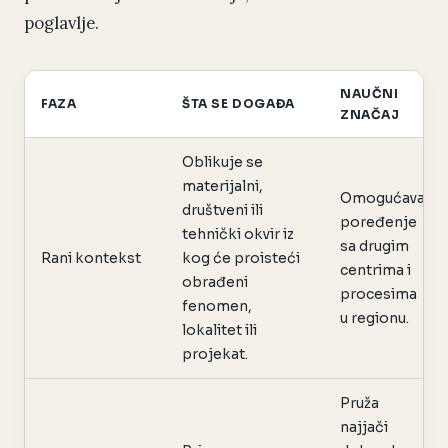
poglavlje.
NAUČNI
FAZA
ŠTA SE DOGAĐA
ZNAČAJ
Oblikuje se
materijalni,
Omogućava
društveni ili
poređenje
tehnički okvir iz
sa drugim
Rani kontekst
kog će proisteći
centrima i
obrađeni
procesima
fenomen,
u regionu.
lokalitet ili
projekat.
Pruža
najjači