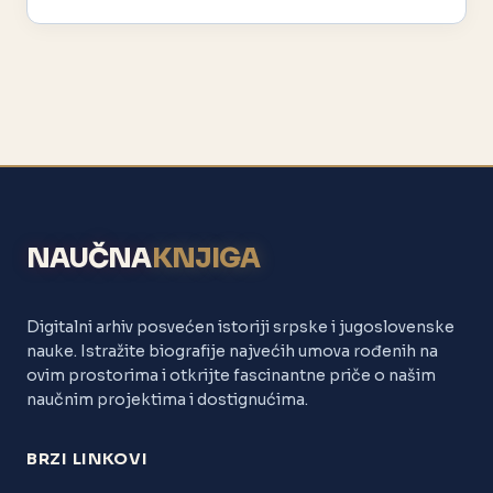
NAUČNA
KNJIGA
Digitalni arhiv posvećen istoriji srpske i jugoslovenske
nauke. Istražite biografije najvećih umova rođenih na
ovim prostorima i otkrijte fascinantne priče o našim
naučnim projektima i dostignućima.
BRZI LINKOVI