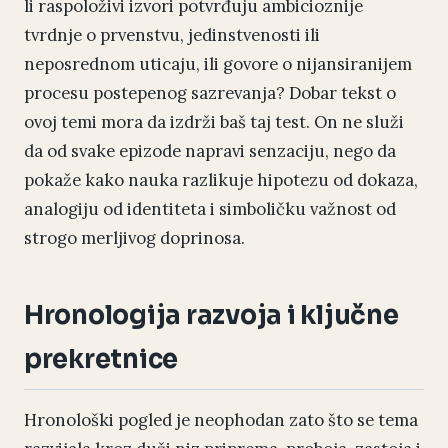
li raspoloživi izvori potvrđuju ambicioznije
tvrdnje o prvenstvu, jedinstvenosti ili
neposrednom uticaju, ili govore o nijansiranijem
procesu postepenog sazrevanja? Dobar tekst o
ovoj temi mora da izdrži baš taj test. On ne služi
da od svake epizode napravi senzaciju, nego da
pokaže kako nauka razlikuje hipotezu od dokaza,
analogiju od identiteta i simboličku važnost od
strogo merljivog doprinosa.
Hronologija razvoja i ključne
prekretnice
Hronološki pogled je neophodan zato što se tema