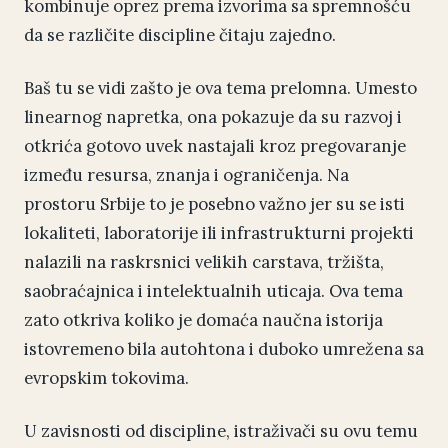
kombinuje oprez prema izvorima sa spremnošću
da se različite discipline čitaju zajedno.
Baš tu se vidi zašto je ova tema prelomna. Umesto
linearnog napretka, ona pokazuje da su razvoj i
otkrića gotovo uvek nastajali kroz pregovaranje
između resursa, znanja i ograničenja. Na
prostoru Srbije to je posebno važno jer su se isti
lokaliteti, laboratorije ili infrastrukturni projekti
nalazili na raskrsnici velikih carstava, tržišta,
saobraćajnica i intelektualnih uticaja. Ova tema
zato otkriva koliko je domaća naučna istorija
istovremeno bila autohtona i duboko umrežena sa
evropskim tokovima.
U zavisnosti od discipline, istraživači su ovu temu