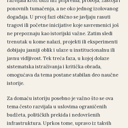
razvijala kroz duži niz priprema, proboja, zastoja i
ponovnih tumačenja, a ne oko jednog izolovanog
događaja. U prvoj fazi obično se javljaju rasuti
tragovi ili početne inicijative koje savremenici još
ne prepoznaju kao istorijski važne. Zatim sledi
trenutak u kome nalazi, projekti ili eksperimenti
dobijaju jasniji oblik i ulaze u institucionalnu ili
javnu vidljivost. Tek treća faza, u kojoj dolaze
sistematska istraživanja i kritička obrada,
omogućava da tema postane stabilan deo naučne
istorije.
Za domaću istoriju posebno je važno što se ova
tema često razvijala u uslovima ograničenih
budžeta, političkih prekida i nedovršenih
infrastruktura. Uprkos tome, upravo iz takvih