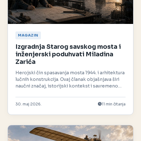
MAGAZIN
Izgradnja Starog savskog mosta i
inženjerski poduhvati Miladina
Zarića
Herojski čin spasavanja mosta 1944. i arhitektura
lučnih konstrukcija. Ovaj članak objašnjava širi
naučni značaj, istorijski kontekst i savremeno
nasleđe.
30. maj 2026.
11 min čitanja