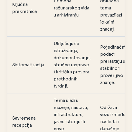
Primena
dokaz da
Ključna
računarskog vida
tema
prekretnica
u arhiviranju.
prevazilazi
lokalni
značaj.
Uključuju se
Pojedinačni
istraživanja,
podaci
dokumentovanje,
prerastaju u
Sistematizacija
stručne rasprave
stabilno i
i kritička provera
proverljivo
prethodnih
znanje.
tvrdnji.
Tema ulazi u
muzeje, nastavu,
Održava
infrastrukturu,
vezu između
Savremena
javnu istoriju ili
nasleđa i
recepcija
nove
današnje