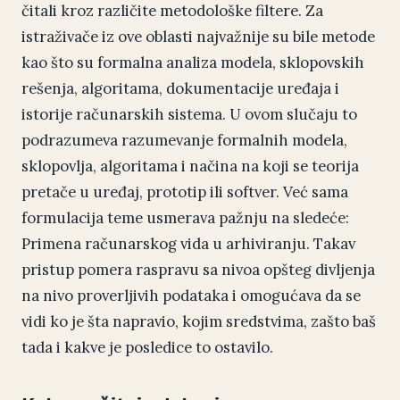
čitali kroz različite metodološke filtere. Za
istraživače iz ove oblasti najvažnije su bile metode
kao što su formalna analiza modela, sklopovskih
rešenja, algoritama, dokumentacije uređaja i
istorije računarskih sistema. U ovom slučaju to
podrazumeva razumevanje formalnih modela,
sklopovlja, algoritama i načina na koji se teorija
pretače u uređaj, prototip ili softver. Već sama
formulacija teme usmerava pažnju na sledeće:
Primena računarskog vida u arhiviranju. Takav
pristup pomera raspravu sa nivoa opšteg divljenja
na nivo proverljivih podataka i omogućava da se
vidi ko je šta napravio, kojim sredstvima, zašto baš
tada i kakve je posledice to ostavilo.