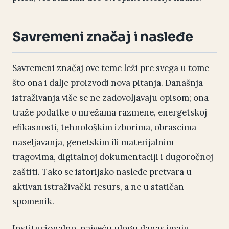
Savremeni značaj i nasleđe
Savremeni značaj ove teme leži pre svega u tome
što ona i dalje proizvodi nova pitanja. Današnja
istraživanja više se ne zadovoljavaju opisom; ona
traže podatke o mrežama razmene, energetskoj
efikasnosti, tehnološkim izborima, obrascima
naseljavanja, genetskim ili materijalnim
tragovima, digitalnoj dokumentaciji i dugoročnoj
zaštiti. Tako se istorijsko nasleđe pretvara u
aktivan istraživački resurs, a ne u statičan
spomenik.
Institucionalno, najveću ulogu danas imaju