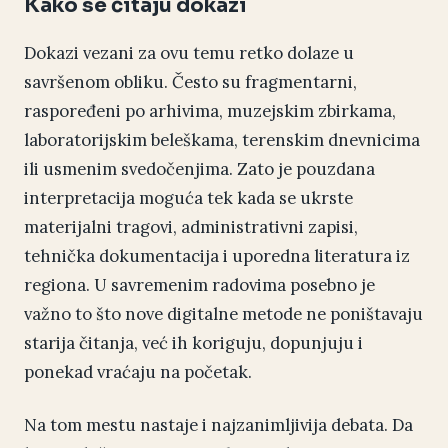
Kako se čitaju dokazi
Dokazi vezani za ovu temu retko dolaze u
savršenom obliku. Često su fragmentarni,
raspoređeni po arhivima, muzejskim zbirkama,
laboratorijskim beleškama, terenskim dnevnicima
ili usmenim svedočenjima. Zato je pouzdana
interpretacija moguća tek kada se ukrste
materijalni tragovi, administrativni zapisi,
tehnička dokumentacija i uporedna literatura iz
regiona. U savremenim radovima posebno je
važno to što nove digitalne metode ne poništavaju
starija čitanja, već ih koriguju, dopunjuju i
ponekad vraćaju na početak.
Na tom mestu nastaje i najzanimljivija debata. Da