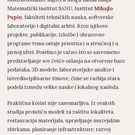
Matematički institut SANU, Institut
Mihajlo
Pupin
, fakulteti tehničkih nauka, softverske
laboratorije i digitalni arhivi. Kroz njihove
projekte, publikacije, izložbe i obrazovne
programe tema ostaje prisutna i u stručnoj i u
javnoj sferi. Posebno je važno što se savremeno
predstavljanje sve češće oslanja na otvorene baze
podataka, 3D modele, laboratorijske analize i
interdisciplinarne timove, čime se razbija stara
podela između velike nauke i lokalnog nasleđa.
Praktična korist nije zanemarljiva. Iz ovakvih
studija proističu modeli za zaštitu lokaliteta,
restauraciju materijala, upravljanje muzejskim
zbirkama, planiranje infrastrukture, razvoj