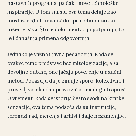
nastavnih programa, pa čak i nove tehnološke
inspiracije. U tom smislu ova tema deluje kao
most između humanistike, prirodnih nauka i
inženjerstva. Što je dokumentacija potpunija, to
je i današnja primena odgovornija.
Jednako je važna i javna pedagogija. Kada se
ovakve teme predstave bez mitologizacije, a sa
dovoljno dubine, one jačaju poverenje u naučni
metod. Pokazuju da je znanje sporo, kolektivno i
proverljivo, ali i da upravo zato ima dugu trajnost.
U vremenu kada se istorija često svodi na kratke
senzacije, ova tema podseća da su institucije,
terenski rad, merenja i arhivi i dalje nezamenljivi.