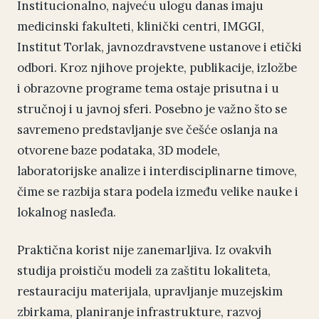
Institucionalno, najveću ulogu danas imaju
medicinski fakulteti, klinički centri, IMGGI,
Institut Torlak, javnozdravstvene ustanove i etički
odbori. Kroz njihove projekte, publikacije, izložbe
i obrazovne programe tema ostaje prisutna i u
stručnoj i u javnoj sferi. Posebno je važno što se
savremeno predstavljanje sve češće oslanja na
otvorene baze podataka, 3D modele,
laboratorijske analize i interdisciplinarne timove,
čime se razbija stara podela između velike nauke i
lokalnog nasleđa.
Praktična korist nije zanemarljiva. Iz ovakvih
studija proističu modeli za zaštitu lokaliteta,
restauraciju materijala, upravljanje muzejskim
zbirkama, planiranje infrastrukture, razvoj