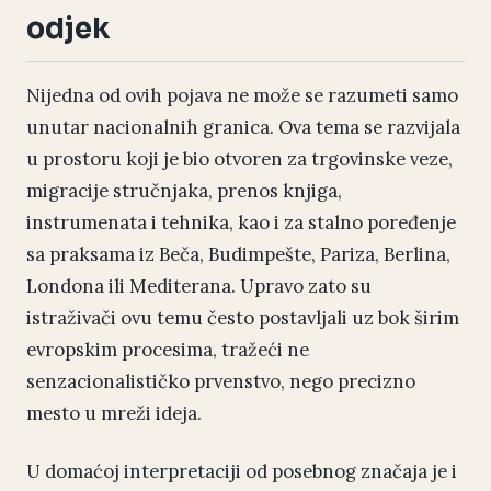
odjek
Nijedna od ovih pojava ne može se razumeti samo
unutar nacionalnih granica. Ova tema se razvijala
u prostoru koji je bio otvoren za trgovinske veze,
migracije stručnjaka, prenos knjiga,
instrumenata i tehnika, kao i za stalno poređenje
sa praksama iz Beča, Budimpešte, Pariza, Berlina,
Londona ili Mediterana. Upravo zato su
istraživači ovu temu često postavljali uz bok širim
evropskim procesima, tražeći ne
senzacionalističko prvenstvo, nego precizno
mesto u mreži ideja.
U domaćoj interpretaciji od posebnog značaja je i