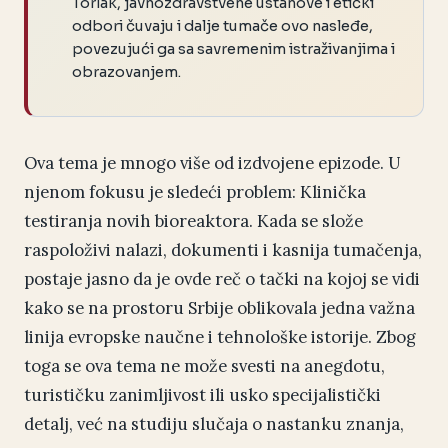
Torlak, javnozdravstvene ustanove i etički
odbori čuvaju i dalje tumače ovo nasleđe,
povezujući ga sa savremenim istraživanjima i
obrazovanjem.
Ova tema je mnogo više od izdvojene epizode. U
njenom fokusu je sledeći problem: Klinička
testiranja novih bioreaktora. Kada se slože
raspoloživi nalazi, dokumenti i kasnija tumačenja,
postaje jasno da je ovde reč o tački na kojoj se vidi
kako se na prostoru Srbije oblikovala jedna važna
linija evropske naučne i tehnološke istorije. Zbog
toga se ova tema ne može svesti na anegdotu,
turističku zanimljivost ili usko specijalistički
detalj, već na studiju slučaja o nastanku znanja,