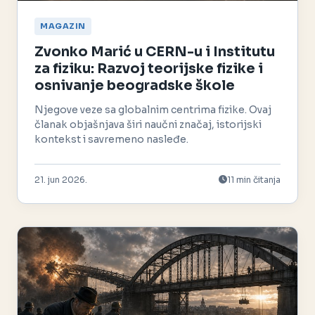
MAGAZIN
Zvonko Marić u CERN-u i Institutu
za fiziku: Razvoj teorijske fizike i
osnivanje beogradske škole
Njegove veze sa globalnim centrima fizike. Ovaj
članak objašnjava širi naučni značaj, istorijski
kontekst i savremeno nasleđe.
21. jun 2026.
11 min čitanja