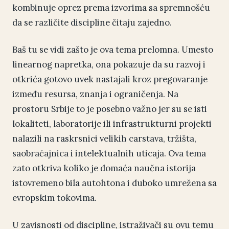
kombinuje oprez prema izvorima sa spremnošću
da se različite discipline čitaju zajedno.
Baš tu se vidi zašto je ova tema prelomna. Umesto
linearnog napretka, ona pokazuje da su razvoj i
otkrića gotovo uvek nastajali kroz pregovaranje
između resursa, znanja i ograničenja. Na
prostoru Srbije to je posebno važno jer su se isti
lokaliteti, laboratorije ili infrastrukturni projekti
nalazili na raskrsnici velikih carstava, tržišta,
saobraćajnica i intelektualnih uticaja. Ova tema
zato otkriva koliko je domaća naučna istorija
istovremeno bila autohtona i duboko umrežena sa
evropskim tokovima.
U zavisnosti od discipline, istraživači su ovu temu