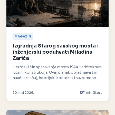
MAGAZIN
Izgradnja Starog savskog mosta i
inženjerski poduhvati Miladina
Zarića
Herojski čin spasavanja mosta 1944. i arhitektura
lučnih konstrukcija. Ovaj članak objašnjava širi
naučni značaj, istorijski kontekst i savremeno
nasleđe.
30. maj 2026.
11 min čitanja