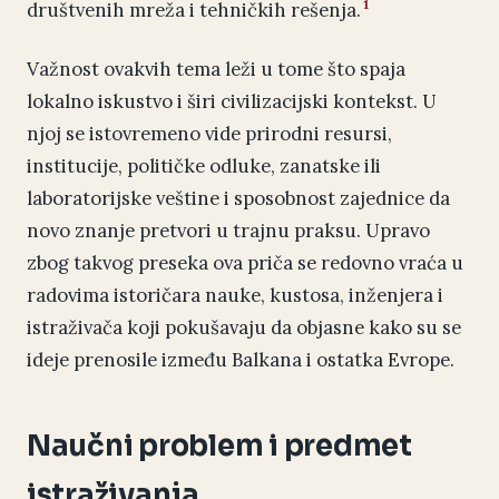
1
društvenih mreža i tehničkih rešenja.
Važnost ovakvih tema leži u tome što spaja
lokalno iskustvo i širi civilizacijski kontekst. U
njoj se istovremeno vide prirodni resursi,
institucije, političke odluke, zanatske ili
laboratorijske veštine i sposobnost zajednice da
novo znanje pretvori u trajnu praksu. Upravo
zbog takvog preseka ova priča se redovno vraća u
radovima istoričara nauke, kustosa, inženjera i
istraživača koji pokušavaju da objasne kako su se
ideje prenosile između Balkana i ostatka Evrope.
Naučni problem i predmet
istraživanja