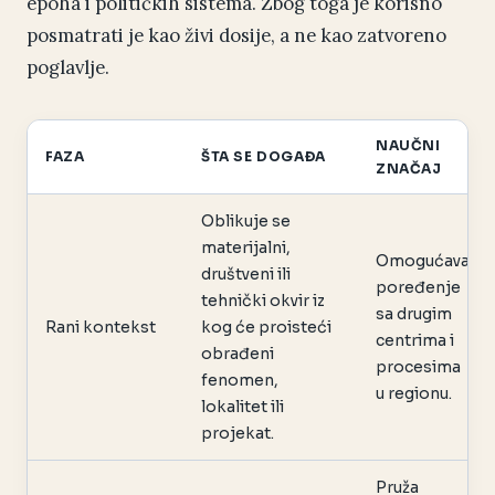
epoha i političkih sistema. Zbog toga je korisno
posmatrati je kao živi dosije, a ne kao zatvoreno
poglavlje.
NAUČNI
FAZA
ŠTA SE DOGAĐA
ZNAČAJ
Oblikuje se
materijalni,
Omogućava
društveni ili
poređenje
tehnički okvir iz
sa drugim
Rani kontekst
kog će proisteći
centrima i
obrađeni
procesima
fenomen,
u regionu.
lokalitet ili
projekat.
Pruža