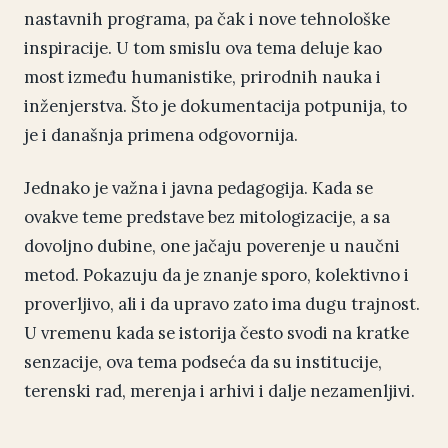
nastavnih programa, pa čak i nove tehnološke
inspiracije. U tom smislu ova tema deluje kao
most između humanistike, prirodnih nauka i
inženjerstva. Što je dokumentacija potpunija, to
je i današnja primena odgovornija.
Jednako je važna i javna pedagogija. Kada se
ovakve teme predstave bez mitologizacije, a sa
dovoljno dubine, one jačaju poverenje u naučni
metod. Pokazuju da je znanje sporo, kolektivno i
proverljivo, ali i da upravo zato ima dugu trajnost.
U vremenu kada se istorija često svodi na kratke
senzacije, ova tema podseća da su institucije,
terenski rad, merenja i arhivi i dalje nezamenljivi.