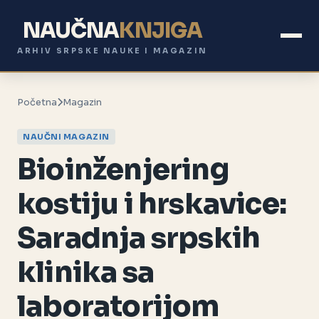
NAUČNA
KNJIGA
ARHIV SRPSKE NAUKE I MAGAZIN
Početna
Magazin
NAUČNI MAGAZIN
Bioinženjering
kostiju i hrskavice:
Saradnja srpskih
klinika sa
laboratorijom