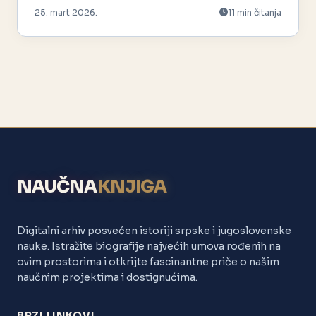
25. mart 2026.
11 min čitanja
NAUČNA
KNJIGA
Digitalni arhiv posvećen istoriji srpske i jugoslovenske
nauke. Istražite biografije najvećih umova rođenih na
ovim prostorima i otkrijte fascinantne priče o našim
naučnim projektima i dostignućima.
BRZI LINKOVI