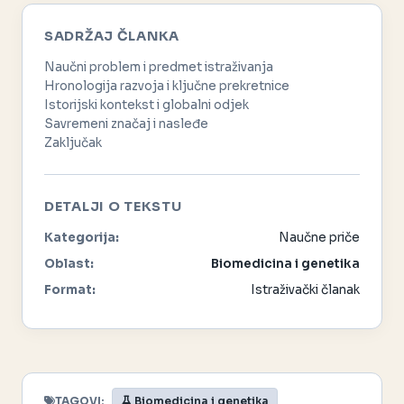
SADRŽAJ ČLANKA
Naučni problem i predmet istraživanja
Hronologija razvoja i ključne prekretnice
Istorijski kontekst i globalni odjek
Savremeni značaj i nasleđe
Zaključak
DETALJI O TEKSTU
Kategorija:
Naučne priče
Oblast:
Biomedicina i genetika
Format:
Istraživački članak
TAGOVI:
Biomedicina i genetika