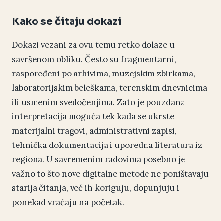
Kako se čitaju dokazi
Dokazi vezani za ovu temu retko dolaze u
savršenom obliku. Često su fragmentarni,
raspoređeni po arhivima, muzejskim zbirkama,
laboratorijskim beleškama, terenskim dnevnicima
ili usmenim svedočenjima. Zato je pouzdana
interpretacija moguća tek kada se ukrste
materijalni tragovi, administrativni zapisi,
tehnička dokumentacija i uporedna literatura iz
regiona. U savremenim radovima posebno je
važno to što nove digitalne metode ne poništavaju
starija čitanja, već ih koriguju, dopunjuju i
ponekad vraćaju na početak.