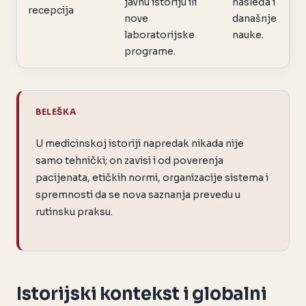
javnu istoriju ili
nasleđa i
recepcija
nove
današnje
laboratorijske
nauke.
programe.
BELEŠKA
U medicinskoj istoriji napredak nikada nije
samo tehnički; on zavisi i od poverenja
pacijenata, etičkih normi, organizacije sistema i
spremnosti da se nova saznanja prevedu u
rutinsku praksu.
Istorijski kontekst i globalni