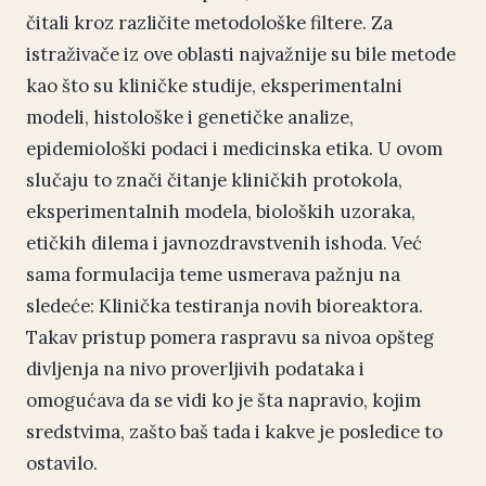
čitali kroz različite metodološke filtere. Za
istraživače iz ove oblasti najvažnije su bile metode
kao što su kliničke studije, eksperimentalni
modeli, histološke i genetičke analize,
epidemiološki podaci i medicinska etika. U ovom
slučaju to znači čitanje kliničkih protokola,
eksperimentalnih modela, bioloških uzoraka,
etičkih dilema i javnozdravstvenih ishoda. Već
sama formulacija teme usmerava pažnju na
sledeće: Klinička testiranja novih bioreaktora.
Takav pristup pomera raspravu sa nivoa opšteg
divljenja na nivo proverljivih podataka i
omogućava da se vidi ko je šta napravio, kojim
sredstvima, zašto baš tada i kakve je posledice to
ostavilo.