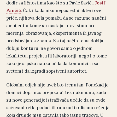
dodir sa ličnostima kao što su Pavle Savić i
Josif
Pančić
. Čak i kada nisu neposredni akteri ove
priče, njihova dela pomažu da se razume naučni
ambijent u kome su nastajali novi standardi
merenja, obrazovanja, eksperimenta ili javnog
predstavljanja znanja. Na taj način tema dobija
dublju konturu: ne govori samo o jednom
lokalitetu, projektu ili laboratoriji, nego i o tome
kako je srpska nauka učila da komunicira sa
svetom i da izgradi sopstveni autoritet.
Globalni odjek nije uvek bio trenutan. Ponekad je
domaći doprinos prepoznat tek naknadno, kada
su nove generacije istraživača uočile da su ovde
sačuvani retki podaci ili rano artikulisana rešenja
koja drugde nisu ostavila tako jasne tragove. U