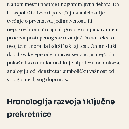
Na tom mestu nastaje i najzanimljivija debata. Da
li raspoloživi izvori potvrđuju ambicioznije
tvrdnje o prvenstvu, jedinstvenosti ili
neposrednom uticaju, ili govore o nijansiranijem
procesu postepenog sazrevanja? Dobar tekst o
ovoj temi mora da izdrži baš taj test. On ne služi
da od svake epizode napravi senzaciju, nego da
pokaže kako nauka razlikuje hipotezu od dokaza,
analogiju od identiteta i simboličku važnost od
strogo merljivog doprinosa.
Hronologija razvoja i ključne
prekretnice