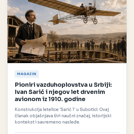
MAGAZIN
Pioniri vazduhoplovstva u Srbiji:
Ivan Sarić i njegov let drvenim
avionom iz 1910. godine
Konstrukcija letelice 'Sarić 1' u Subotici. Ovaj
članak objašnjava širi naučni značaj, istorijski
kontekst i savremeno nasleđe.