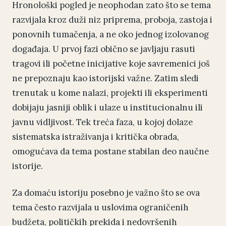
Hronološki pogled je neophodan zato što se tema
razvijala kroz duži niz priprema, proboja, zastoja i
ponovnih tumačenja, a ne oko jednog izolovanog
događaja. U prvoj fazi obično se javljaju rasuti
tragovi ili početne inicijative koje savremenici još
ne prepoznaju kao istorijski važne. Zatim sledi
trenutak u kome nalazi, projekti ili eksperimenti
dobijaju jasniji oblik i ulaze u institucionalnu ili
javnu vidljivost. Tek treća faza, u kojoj dolaze
sistematska istraživanja i kritička obrada,
omogućava da tema postane stabilan deo naučne
istorije.
Za domaću istoriju posebno je važno što se ova
tema često razvijala u uslovima ograničenih
budžeta, političkih prekida i nedovršenih