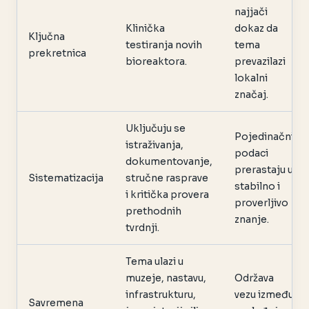
najjači
Klinička
dokaz da
Ključna
testiranja novih
tema
prekretnica
bioreaktora.
prevazilazi
lokalni
značaj.
Uključuju se
Pojedinačni
istraživanja,
podaci
dokumentovanje,
prerastaju u
Sistematizacija
stručne rasprave
stabilno i
i kritička provera
proverljivo
prethodnih
znanje.
tvrdnji.
Tema ulazi u
muzeje, nastavu,
Održava
infrastrukturu,
vezu između
Savremena