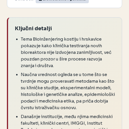
Ključni detalji
Tema Bioinženjering kostiju i hrskavice
pokazuje kako klinička testiranja novih
bioreaktora nije izdvojena zanimljivost, već
pouzdan prozor u šire procese razvoja
znanja i društva.
Naučna vrednost ogleda se u tome što se
tvrdnje mogu proveravati metodama kao što
su kliničke studije, eksperimentalni modeli,
histološke i genetičke analize, epidemiološki
podaci i medicinska etika, pa priča dobija
čvrstu istraživačku osnovu.
Današnje institucije, među njima medicinski
fakulteti, klinički centri, IMGGI, Institut