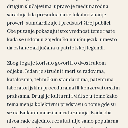
drugim slučajevima, upravo je međunarodna
saradnja bila presudna da se lokalno znanje
proveri, standardizuje i predstavi široj publici.
Obe putanje pokazuju isto: vrednost teme raste
kada se uklopi u zajednički naučni jezik, umesto
da ostane zaključana u patriotskoj legendi.
Zbog toga je korisno govoriti o dvostrukom
odjeku. Jedan je stručni i meri se radovima,
katalozima, tehničkim standardima, patentima,
laboratorijskim procedurama ili konzervatorskim
praksama. Drugi je kulturni i vidi se u tome kako
tema menja kolektivnu predstavu o tome gde su
se na Balkanu nalazila mesta znanja. Kada oba
nivoa rade zajedno, rezultat nije samo popularna