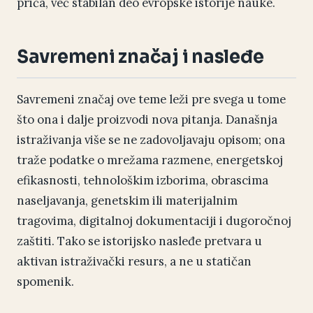
priča, već stabilan deo evropske istorije nauke.
Savremeni značaj i nasleđe
Savremeni značaj ove teme leži pre svega u tome
što ona i dalje proizvodi nova pitanja. Današnja
istraživanja više se ne zadovoljavaju opisom; ona
traže podatke o mrežama razmene, energetskoj
efikasnosti, tehnološkim izborima, obrascima
naseljavanja, genetskim ili materijalnim
tragovima, digitalnoj dokumentaciji i dugoročnoj
zaštiti. Tako se istorijsko nasleđe pretvara u
aktivan istraživački resurs, a ne u statičan
spomenik.