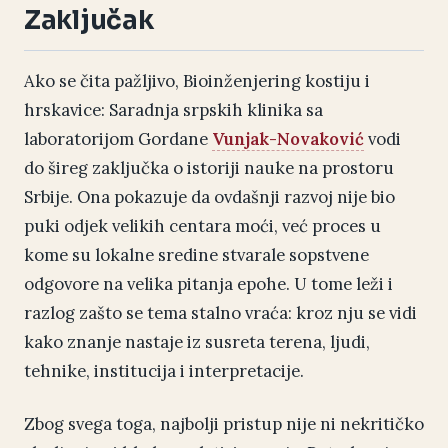
Zaključak
Ako se čita pažljivo, Bioinženjering kostiju i
hrskavice: Saradnja srpskih klinika sa
laboratorijom Gordane
Vunjak-Novaković
vodi
do šireg zaključka o istoriji nauke na prostoru
Srbije. Ona pokazuje da ovdašnji razvoj nije bio
puki odjek velikih centara moći, već proces u
kome su lokalne sredine stvarale sopstvene
odgovore na velika pitanja epohe. U tome leži i
razlog zašto se tema stalno vraća: kroz nju se vidi
kako znanje nastaje iz susreta terena, ljudi,
tehnike, institucija i interpretacije.
Zbog svega toga, najbolji pristup nije ni nekritičko