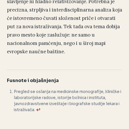
slavljenje ni hladno relativizovanje. Potrebna je
precizna, strpljiva i interdisciplinarna analiza koja
će istovremeno čuvati složenost priče i otvarati
put za nova istraživanja. Tek tada ova tema dobija
pravo mesto koje zaslužuje: ne samo u
nacionalnom pamćenju, nego i u široj mapi
evropske naučne baštine.
Fusnote i objašnjenja
Pregled se oslanja na medicinske monografije, kliničke i
laboratorijske radove, istorije bolnica i instituta,
javnozdravstvene izveštaje i biografske studije lekara i
istraživača.
↩