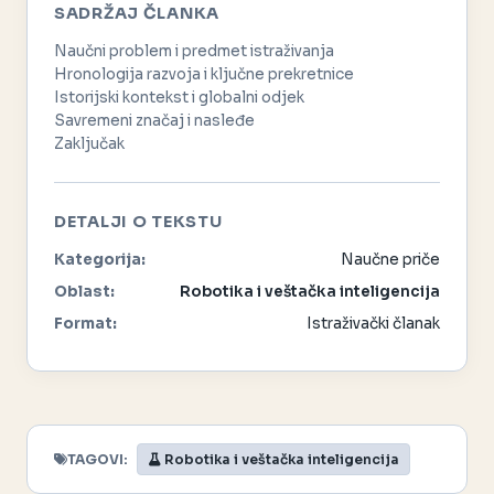
SADRŽAJ ČLANKA
Naučni problem i predmet istraživanja
Hronologija razvoja i ključne prekretnice
Istorijski kontekst i globalni odjek
Savremeni značaj i nasleđe
Zaključak
DETALJI O TEKSTU
Kategorija:
Naučne priče
Oblast:
Robotika i veštačka inteligencija
Format:
Istraživački članak
TAGOVI:
Robotika i veštačka inteligencija