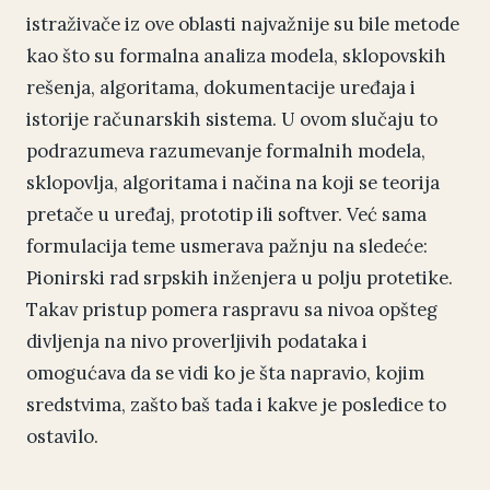
istraživače iz ove oblasti najvažnije su bile metode
kao što su formalna analiza modela, sklopovskih
rešenja, algoritama, dokumentacije uređaja i
istorije računarskih sistema. U ovom slučaju to
podrazumeva razumevanje formalnih modela,
sklopovlja, algoritama i načina na koji se teorija
pretače u uređaj, prototip ili softver. Već sama
formulacija teme usmerava pažnju na sledeće:
Pionirski rad srpskih inženjera u polju protetike.
Takav pristup pomera raspravu sa nivoa opšteg
divljenja na nivo proverljivih podataka i
omogućava da se vidi ko je šta napravio, kojim
sredstvima, zašto baš tada i kakve je posledice to
ostavilo.