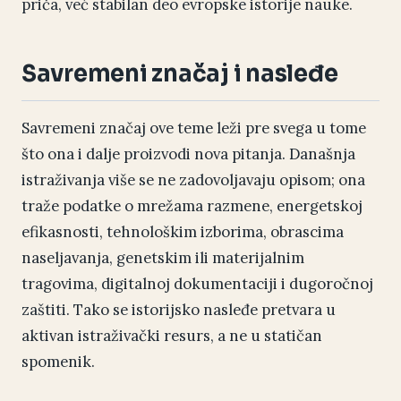
priča, već stabilan deo evropske istorije nauke.
Savremeni značaj i nasleđe
Savremeni značaj ove teme leži pre svega u tome
što ona i dalje proizvodi nova pitanja. Današnja
istraživanja više se ne zadovoljavaju opisom; ona
traže podatke o mrežama razmene, energetskoj
efikasnosti, tehnološkim izborima, obrascima
naseljavanja, genetskim ili materijalnim
tragovima, digitalnoj dokumentaciji i dugoročnoj
zaštiti. Tako se istorijsko nasleđe pretvara u
aktivan istraživački resurs, a ne u statičan
spomenik.