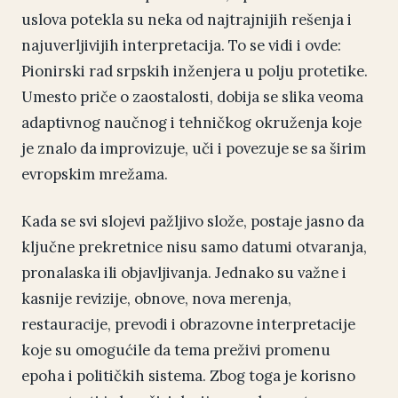
uslova potekla su neka od najtrajnijih rešenja i
najuverljivijih interpretacija. To se vidi i ovde:
Pionirski rad srpskih inženjera u polju protetike.
Umesto priče o zaostalosti, dobija se slika veoma
adaptivnog naučnog i tehničkog okruženja koje
je znalo da improvizuje, uči i povezuje se sa širim
evropskim mrežama.
Kada se svi slojevi pažljivo slože, postaje jasno da
ključne prekretnice nisu samo datumi otvaranja,
pronalaska ili objavljivanja. Jednako su važne i
kasnije revizije, obnove, nova merenja,
restauracije, prevodi i obrazovne interpretacije
koje su omogućile da tema preživi promenu
epoha i političkih sistema. Zbog toga je korisno