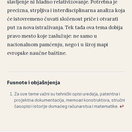
slavljenje ni hladno relativizovanje. Potrebna je
precizna, strpljiva i interdisciplinarna analiza koja
će istovremeno čuvati složenost priče i otvarati
put za nova istraživanja. Tek tada ova tema dobija
pravo mesto koje zaslužuje: ne samo u
nacionalnom pamćenju, nego i u široj mapi
evropske naučne baštine.
Fusnote i objašnjenja
Za ove teme važni su tehnički opisi uređaja, patentna i
projektna dokumentacija, memoari konstruktora, stručni
časopisi i istorije domaćeg računarstva i matematike.
↩