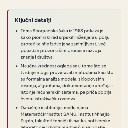
Ključni detalji
Tema Beogradska šaka iz 1963 pokazuje
kako pionirski rad srpskih inženjera u polju
protetike nije izdvojena zanimljivost, već
pouzdan prozor u šire procese razvoja
znanja i društva.
Naučna vrednost ogleda se u tome što se
tvrdnje mogu proveravati metodama kao što
su formalna analiza modela, sklopovskih
rešenja, algoritama, dokumentacije uređaja i
istorije računarskih sistema, pa priča dobija
čvrstu istraživačku osnovu.
Današnje institucije, među njima
Matematički institut SANU, Institut Mihajlo
Pupin, fakulteti tehničkih nauka, softverske
laboratorije i digitalni arhivi čuvaju i dalje