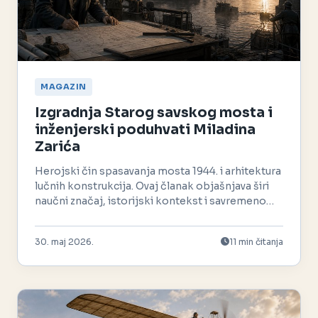
MAGAZIN
Izgradnja Starog savskog mosta i
inženjerski poduhvati Miladina
Zarića
Herojski čin spasavanja mosta 1944. i arhitektura
lučnih konstrukcija. Ovaj članak objašnjava širi
naučni značaj, istorijski kontekst i savremeno
nasleđe.
30. maj 2026.
11 min čitanja