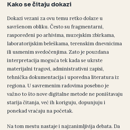
Kako se čitaju dokazi
Dokazi vezani za ovu temu retko dolaze u
savršenom obliku. Često su fragmentarni,
raspoređeni po arhivima, muzejskim zbirkama,
laboratorijskim beleškama, terenskim dnevnicima
ili usmenim svedočenjima. Zato je pouzdana
interpretacija moguća tek kada se ukrste
materijalni tragovi, administrativni zapisi,
tehnička dokumentacija i uporedna literatura iz
regiona. U savremenim radovima posebno je
važno to što nove digitalne metode ne poništavaju
starija čitanja, već ih koriguju, dopunjuju i
ponekad vraćaju na početak.
Na tom mestu nastaje i najzanimljivija debata. Da