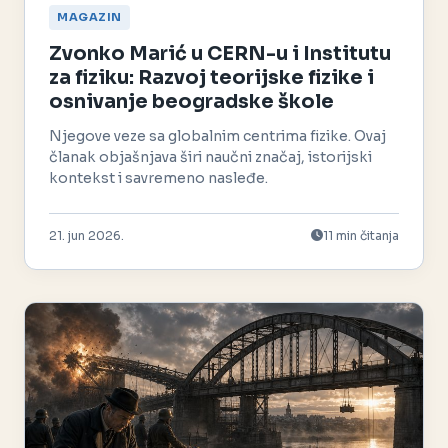
MAGAZIN
Zvonko Marić u CERN-u i Institutu
za fiziku: Razvoj teorijske fizike i
osnivanje beogradske škole
Njegove veze sa globalnim centrima fizike. Ovaj
članak objašnjava širi naučni značaj, istorijski
kontekst i savremeno nasleđe.
21. jun 2026.
11 min čitanja