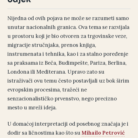
Nijedna od ovih pojava ne može se razumeti samo
unutar nacionalnih granica. Ova tema se razvijala
u prostoru koji je bio otvoren za trgovinske veze,
migracije stručnjaka, prenos knjiga,
instrumenata i tehnika, kao i za stalno poređenje
sa praksama iz Beča, Budimpešte, Pariza, Berlina,
Londona ili Mediterana. Upravo zato su
istraživači ovu temu često postavljali uz bok širim
evropskim procesima, tražeći ne
senzacionalističko prvenstvo, nego precizno
mesto u mreži ideja.
U domaćoj interpretaciji od posebnog značaja je i
dodir sa ličnostima kao što su
Mihailo Petrović