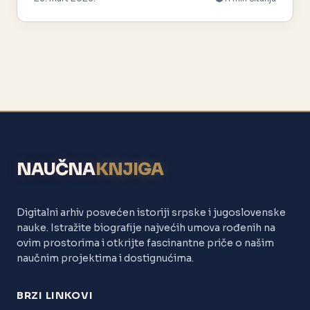
NAUČNA
KNJIGA
Digitalni arhiv posvećen istoriji srpske i jugoslovenske
nauke. Istražite biografije najvećih umova rođenih na
ovim prostorima i otkrijte fascinantne priče o našim
naučnim projektima i dostignućima.
BRZI LINKOVI