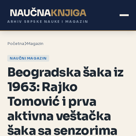
NAUČNA
KNJIGA
ARHIV SRPSKE NAUKE I MAGAZIN
Početna
Magazin
NAUČNI MAGAZIN
Beogradska šaka iz
1963: Rajko
Tomović i prva
aktivna veštačka
šaka sa senzorima