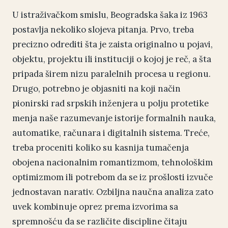
U istraživačkom smislu, Beogradska šaka iz 1963
postavlja nekoliko slojeva pitanja. Prvo, treba
precizno odrediti šta je zaista originalno u pojavi,
objektu, projektu ili instituciji o kojoj je reč, a šta
pripada širem nizu paralelnih procesa u regionu.
Drugo, potrebno je objasniti na koji način
pionirski rad srpskih inženjera u polju protetike
menja naše razumevanje istorije formalnih nauka,
automatike, računara i digitalnih sistema. Treće,
treba proceniti koliko su kasnija tumačenja
obojena nacionalnim romantizmom, tehnološkim
optimizmom ili potrebom da se iz prošlosti izvuče
jednostavan narativ. Ozbiljna naučna analiza zato
uvek kombinuje oprez prema izvorima sa
spremnošću da se različite discipline čitaju