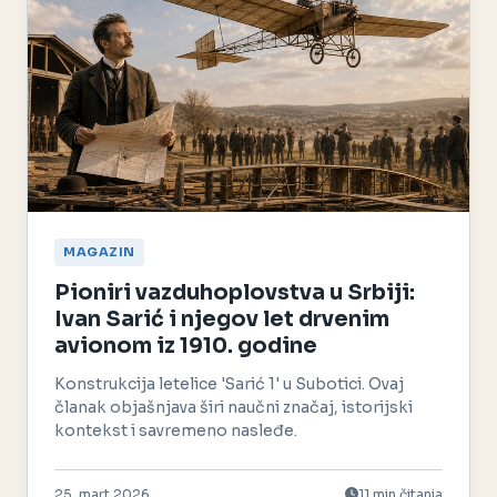
MAGAZIN
Pioniri vazduhoplovstva u Srbiji:
Ivan Sarić i njegov let drvenim
avionom iz 1910. godine
Konstrukcija letelice 'Sarić 1' u Subotici. Ovaj
članak objašnjava širi naučni značaj, istorijski
kontekst i savremeno nasleđe.
25. mart 2026.
11 min čitanja