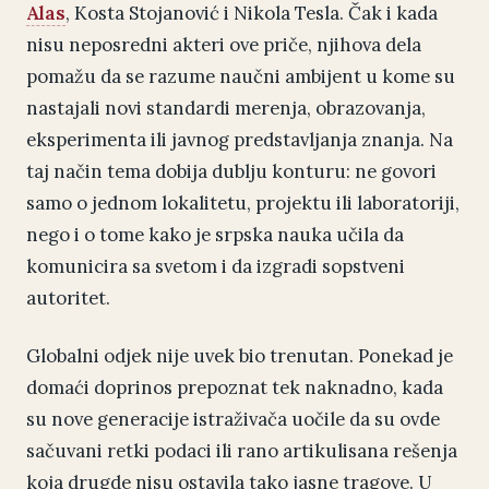
Alas
, Kosta Stojanović i Nikola Tesla. Čak i kada
nisu neposredni akteri ove priče, njihova dela
pomažu da se razume naučni ambijent u kome su
nastajali novi standardi merenja, obrazovanja,
eksperimenta ili javnog predstavljanja znanja. Na
taj način tema dobija dublju konturu: ne govori
samo o jednom lokalitetu, projektu ili laboratoriji,
nego i o tome kako je srpska nauka učila da
komunicira sa svetom i da izgradi sopstveni
autoritet.
Globalni odjek nije uvek bio trenutan. Ponekad je
domaći doprinos prepoznat tek naknadno, kada
su nove generacije istraživača uočile da su ovde
sačuvani retki podaci ili rano artikulisana rešenja
koja drugde nisu ostavila tako jasne tragove. U