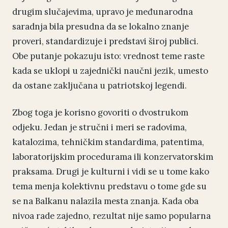
drugim slučajevima, upravo je međunarodna
saradnja bila presudna da se lokalno znanje
proveri, standardizuje i predstavi široj publici.
Obe putanje pokazuju isto: vrednost teme raste
kada se uklopi u zajednički naučni jezik, umesto
da ostane zaključana u patriotskoj legendi.
Zbog toga je korisno govoriti o dvostrukom
odjeku. Jedan je stručni i meri se radovima,
katalozima, tehničkim standardima, patentima,
laboratorijskim procedurama ili konzervatorskim
praksama. Drugi je kulturni i vidi se u tome kako
tema menja kolektivnu predstavu o tome gde su
se na Balkanu nalazila mesta znanja. Kada oba
nivoa rade zajedno, rezultat nije samo popularna