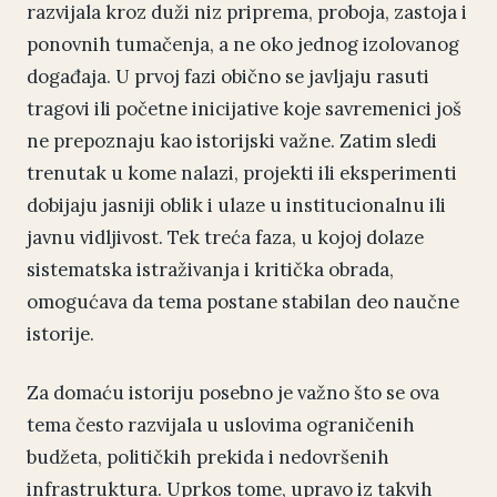
razvijala kroz duži niz priprema, proboja, zastoja i
ponovnih tumačenja, a ne oko jednog izolovanog
događaja. U prvoj fazi obično se javljaju rasuti
tragovi ili početne inicijative koje savremenici još
ne prepoznaju kao istorijski važne. Zatim sledi
trenutak u kome nalazi, projekti ili eksperimenti
dobijaju jasniji oblik i ulaze u institucionalnu ili
javnu vidljivost. Tek treća faza, u kojoj dolaze
sistematska istraživanja i kritička obrada,
omogućava da tema postane stabilan deo naučne
istorije.
Za domaću istoriju posebno je važno što se ova
tema često razvijala u uslovima ograničenih
budžeta, političkih prekida i nedovršenih
infrastruktura. Uprkos tome, upravo iz takvih