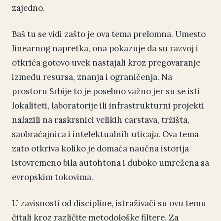
zajedno.
Baš tu se vidi zašto je ova tema prelomna. Umesto
linearnog napretka, ona pokazuje da su razvoj i
otkrića gotovo uvek nastajali kroz pregovaranje
između resursa, znanja i ograničenja. Na
prostoru Srbije to je posebno važno jer su se isti
lokaliteti, laboratorije ili infrastrukturni projekti
nalazili na raskrsnici velikih carstava, tržišta,
saobraćajnica i intelektualnih uticaja. Ova tema
zato otkriva koliko je domaća naučna istorija
istovremeno bila autohtona i duboko umrežena sa
evropskim tokovima.
U zavisnosti od discipline, istraživači su ovu temu
čitali kroz različite metodološke filtere. Za