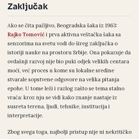
Zaključak
Ako se čita pažljivo, Beogradska šaka iz 1963:
Rajko Tomović
i prva aktivna veštačka šaka sa
senzorima na svetu vodi do šireg zaključka o
istoriji nauke na prostoru Srbije. Ona pokazuje da
ovdašnji razvoj nije bio puki odjek velikih centara
moći, već proces u kome su lokalne sredine
stvarale sopstvene odgovore na velika pitanja
epohe. U tome leži i razlog zašto se tema stalno
vraća: kroz nju se vidi kako znanje nastaje iz
susreta terena, ljudi, tehnike, institucija i
interpretacije.
Zbog svega toga, najbolji pristup nije ni nekritičko