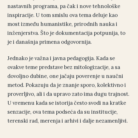
nastavnih programa, pa čak i nove tehnološke
inspiracije. U tom smislu ova tema deluje kao
most između humanistike, prirodnih nauka i
inženjerstva. Što je dokumentacija potpunija, to
je i današnja primena odgovornija.
Jednako je važna i javna pedagogija. Kada se
ovakve teme predstave bez mitologizacije, a sa
dovoljno dubine, one jačaju poverenje u naučni
metod. Pokazuju da je znanje sporo, kolektivno i
proverljivo, ali i da upravo zato ima dugu trajnost.
U vremenu kada se istorija često svodi na kratke
senzacije, ova tema podseća da su institucije,
terenski rad, merenja i arhivi i dalje nezamenljivi.