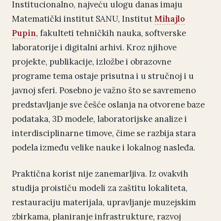
Institucionalno, najveću ulogu danas imaju
Matematički institut SANU, Institut
Mihajlo
Pupin
, fakulteti tehničkih nauka, softverske
laboratorije i digitalni arhivi. Kroz njihove
projekte, publikacije, izložbe i obrazovne
programe tema ostaje prisutna i u stručnoj i u
javnoj sferi. Posebno je važno što se savremeno
predstavljanje sve češće oslanja na otvorene baze
podataka, 3D modele, laboratorijske analize i
interdisciplinarne timove, čime se razbija stara
podela između velike nauke i lokalnog nasleđa.
Praktična korist nije zanemarljiva. Iz ovakvih
studija proističu modeli za zaštitu lokaliteta,
restauraciju materijala, upravljanje muzejskim
zbirkama, planiranje infrastrukture, razvoj