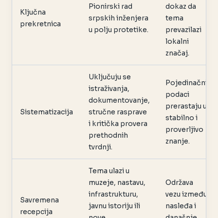
Pionirski rad
dokaz da
Ključna
srpskih inženjera
tema
prekretnica
u polju protetike.
prevazilazi
lokalni
značaj.
Uključuju se
Pojedinačni
istraživanja,
podaci
dokumentovanje,
prerastaju u
Sistematizacija
stručne rasprave
stabilno i
i kritička provera
proverljivo
prethodnih
znanje.
tvrdnji.
Tema ulazi u
muzeje, nastavu,
Održava
infrastrukturu,
vezu između
Savremena
javnu istoriju ili
nasleđa i
recepcija
nove
današnje