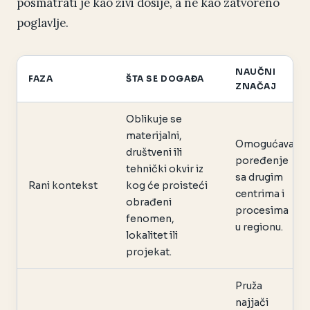
posmatrati je kao živi dosije, a ne kao zatvoreno
poglavlje.
NAUČNI
FAZA
ŠTA SE DOGAĐA
ZNAČAJ
Oblikuje se
materijalni,
Omogućava
društveni ili
poređenje
tehnički okvir iz
sa drugim
Rani kontekst
kog će proisteći
centrima i
obrađeni
procesima
fenomen,
u regionu.
lokalitet ili
projekat.
Pruža
najjači