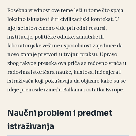
Posebna vrednost ove teme leži u tome što spaja
lokalno iskustvo i širi civilizacijski kontekst. U
njoj se istovremeno vide prirodni resursi,
institucije, političke odluke, zanatske ili
laboratorijske veštine i sposobnost zajednice da
novo znanje pretvori u trajnu praksu. Upravo
zbog takvog preseka ova priča se redovno vraća u
radovima istoričara nauke, kustosa, inženjera i
istraživača koji pokušavaju da objasne kako su se
ideje prenosile između Balkana i ostatka Evrope.
Naučni problem i predmet
istraživanja