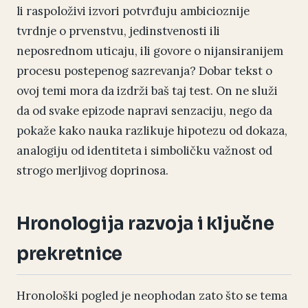
li raspoloživi izvori potvrđuju ambicioznije
tvrdnje o prvenstvu, jedinstvenosti ili
neposrednom uticaju, ili govore o nijansiranijem
procesu postepenog sazrevanja? Dobar tekst o
ovoj temi mora da izdrži baš taj test. On ne služi
da od svake epizode napravi senzaciju, nego da
pokaže kako nauka razlikuje hipotezu od dokaza,
analogiju od identiteta i simboličku važnost od
strogo merljivog doprinosa.
Hronologija razvoja i ključne
prekretnice
Hronološki pogled je neophodan zato što se tema