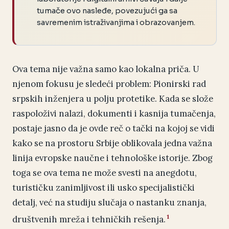
tumače ovo nasleđe, povezujući ga sa
savremenim istraživanjima i obrazovanjem.
Ova tema nije važna samo kao lokalna priča. U
njenom fokusu je sledeći problem: Pionirski rad
srpskih inženjera u polju protetike. Kada se slože
raspoloživi nalazi, dokumenti i kasnija tumačenja,
postaje jasno da je ovde reč o tački na kojoj se vidi
kako se na prostoru Srbije oblikovala jedna važna
linija evropske naučne i tehnološke istorije. Zbog
toga se ova tema ne može svesti na anegdotu,
turističku zanimljivost ili usko specijalistički
detalj, već na studiju slučaja o nastanku znanja,
1
društvenih mreža i tehničkih rešenja.