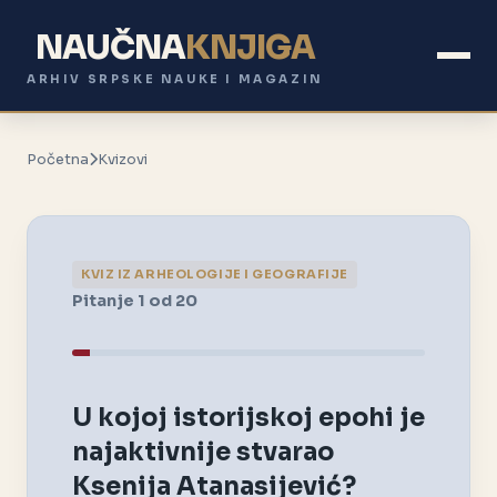
NAUČNA
KNJIGA
ARHIV SRPSKE NAUKE I MAGAZIN
Početna
Kvizovi
KVIZ IZ ARHEOLOGIJE I GEOGRAFIJE
Pitanje 1 od 20
U kojoj istorijskoj epohi je
najaktivnije stvarao
Ksenija Atanasijević?